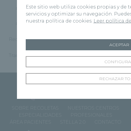
Este sitio web utiliza cookies propias y de
Pediatría
(19)
servicios y optimizar su navegación. Pued
nuestra política de cookies.
Leer política d
Prevención
(98)
Recoletas Salud
(181)
ACEPTAR
Traumatología
(11)
CONFIGUR
RECHAZAR TO
SOBRE RECOLETAS
NUESTROS CENTROS
ESPECIALIDADES
PROFESIONALES
ÁREA PACIENTES
STELLA 2.0
CONTACTO