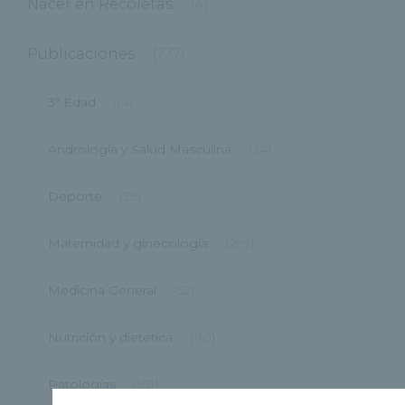
Nacer en Recoletas
(4)
Publicaciones
(777)
3ª Edad
(14)
Andrología y Salud Masculina
(24)
Deporte
(29)
Maternidad y ginecología
(299)
Medicina General
(52)
Nutrición y dietetica
(110)
Patologías
(101)