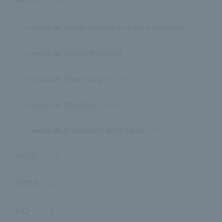
HRCG
(175)
Unidad de Cirugía General y Aparato Digestivo
(12)
Unidad de Cirugía Robótica
(17)
Unidad de Neumología
(21)
Unidad de Obesidad
(80)
Unidad de Promoción de la Salud
(8)
HRSG
(33)
HRZA
(41)
I+D
(40)