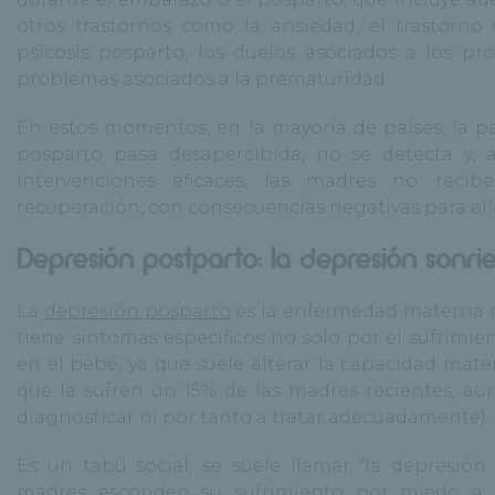
otros trastornos como la ansiedad, el trastorno 
psicosis posparto, los duelos asociados a los pro
problemas asociados a la prematuridad.
En estos momentos, en la mayoría de países, la p
posparto pasa desapercibida, no se detecta y, 
intervenciones eficaces, las madres no recib
recuperación, con consecuencias negativas para ellas
Depresión postparto: la depresión sonri
La
depresión posparto
es la enfermedad materna m
tiene síntomas específicos no solo por el sufrimi
en el bebé, ya que suele alterar la capacidad mat
que la sufren un 15% de las madres recientes, au
diagnosticar ni por tanto a tratar adecuadamente).
Es un tabú social, se suele llamar “la depresió
madres esconden su sufrimiento por miedo a 