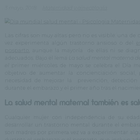
3 mayo, 2018
Maternidad y ginecología
Las cifras son muy altas pero no es visible: una d
vez experimenta algún trastorno ansioso o del
e
posparto
, aunque la mayoría de ellas ni se diag
adecuados. Bajo el lema
La salud mental materna de
el
primer miércoles de mayo se celebra el Día mu
objetivo de aumentar la concienciación social, 
necesidad de mejorar la prevención, detección 
durante el embarazo y el primer año tras el nacimie
La salud mental maternal también es sa
Cualquier mujer con independencia de su edad, 
desarrollar un trastorno mental durante el embar
son madres por primera vez va a experimentar alg
durante el embarazo o el posparto, que incluye ad