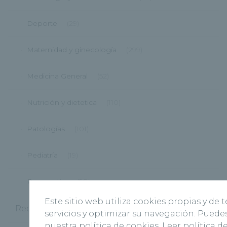
Deporte
(29)
Maternidad y ginecología
(299)
Medicina General
(52)
Nutrición y dietetica
(110)
Patologías
(101)
Pediatría
(19)
Prevención
(98)
Este sitio web utiliza cookies propias y de
Recoletas Salud
(181)
servicios y optimizar su navegación. Pued
nuestra política de cookies.
Leer política d