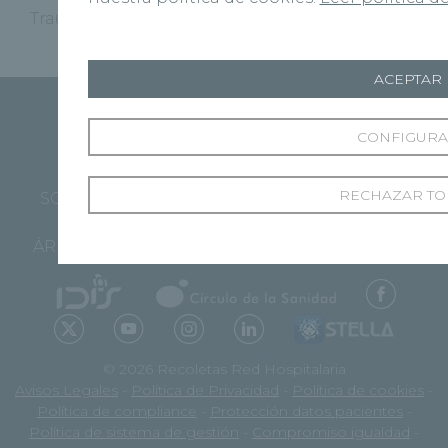
Traumatología
(11)
ACEPTAR
CONFIGUR
RECHAZAR TO
SOBRE RECOLETAS
NUESTROS CENTROS
ESPECIALIDADES
PROFESIONALES
ÁREA PACIENTES
STELLA 2.0
CONTACTO
© 2026 Recoletas Red Hospitalaria
Avisos Legales
-
Política de Privacidad
-
Política de cookies
-
Política de compliance
-
Protección datos pacientes
-
Política de sistema de gestión
-
Compromiso igualdad
-