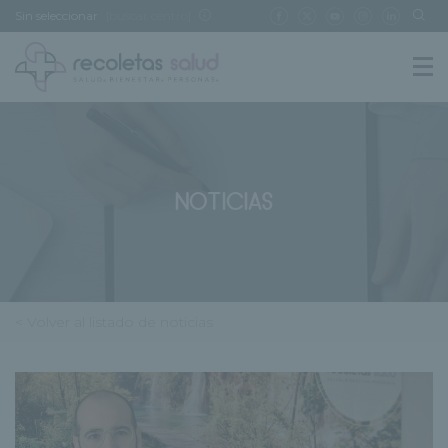
Sin seleccionar
[buscar centro]
NOTICIAS
< Volver al listado de noticias