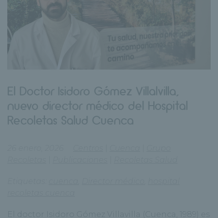
El Doctor Isidoro Gómez Villalvilla,
nuevo director médico del Hospital
Recoletas Salud Cuenca
26 enero, 2026
Centros
|
Cuenca
|
Grupo
Recoletas
|
Publicaciones
|
Recoletas Salud
Etiquetas:
cuenca
,
Director médico
,
hospital
recoletas cuenca
El doctor Isidoro Gómez Villavilla (Cuenca, 1989) es