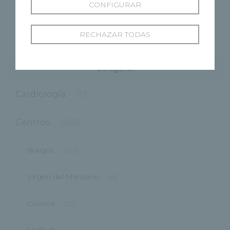
CONFIGURAR
Josh Burnett es intervenido con éxito en el
Hospital Recoletas Salud Burgos
RECHAZAR TODAS
Categorías
Cardiología
(11)
Centros
(495)
Burgos
(122)
Virgen del Manzano
(6)
Cuenca
(27)
Marbella
(1)