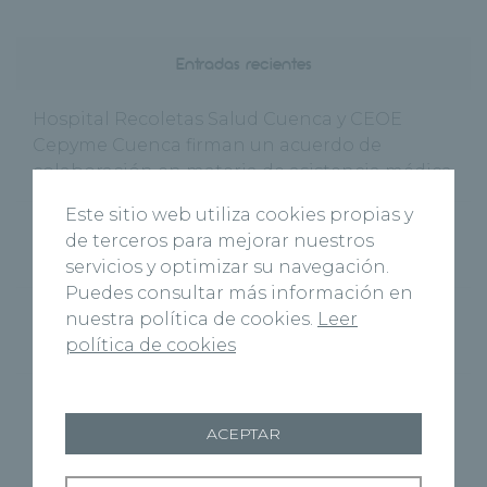
Entradas recientes
Hospital Recoletas Salud Cuenca y CEOE
Cepyme Cuenca firman un acuerdo de
colaboración en materia de asistencia médica
Este sitio web utiliza cookies propias y
El nuevo Centro Médico Recoletas Salud abre
de terceros para mejorar nuestros
sus puertas en Benavente
servicios y optimizar su navegación.
Puedes consultar más información en
‘Cuenca Respira’, la Fundación Recoletas
nuestra política de cookies.
Leer
Salud celebra el Día Mundial sin Tabaco
política de cookies
Recoletas Salud y CARTIF impulsan
RICOSALUD1 para prevenir la desnutrición
ACEPTAR
hospitalaria con IA