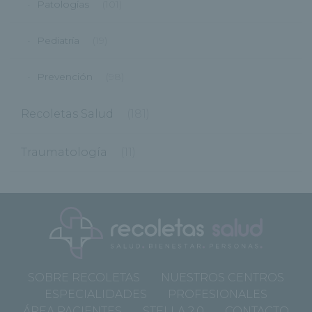
Patologías
(101)
Pediatría
(19)
Prevención
(98)
Recoletas Salud
(181)
Traumatología
(11)
SOBRE RECOLETAS
NUESTROS CENTROS
ESPECIALIDADES
PROFESIONALES
ÁREA PACIENTES
STELLA 2.0
CONTACTO