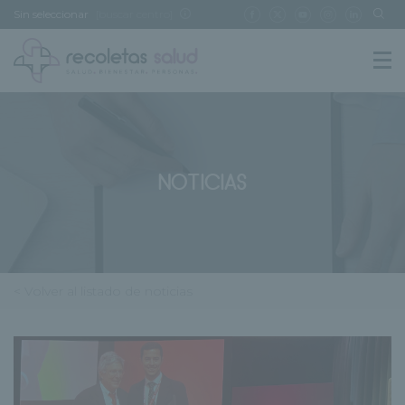
Sin seleccionar
[buscar centro]
NOTICIAS
< Volver al listado de noticias