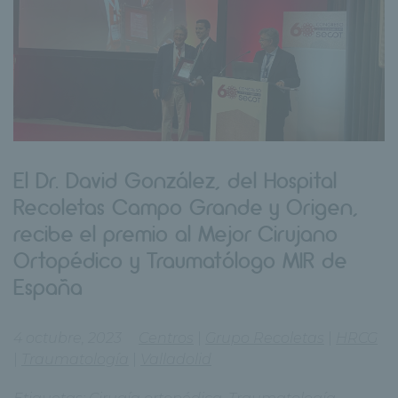
El Dr. David González, del Hospital
Recoletas Campo Grande y Origen,
recibe el premio al Mejor Cirujano
Ortopédico y Traumatólogo MIR de
España
4 octubre, 2023
Centros
|
Grupo Recoletas
|
HRCG
|
Traumatología
|
Valladolid