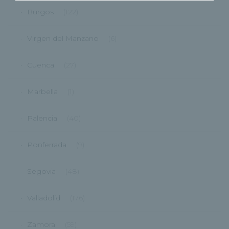
Burgos
(122)
Virgen del Manzano
(6)
Cuenca
(27)
Marbella
(1)
Palencia
(40)
Ponferrada
(9)
Segovia
(48)
Valladolid
(176)
Zamora
(59)