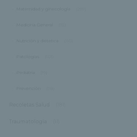
Maternidad y ginecología
(299)
Medicina General
(52)
Nutrición y dietetica
(110)
Patologías
(101)
Pediatría
(19)
Prevención
(98)
Recoletas Salud
(181)
Traumatología
(11)