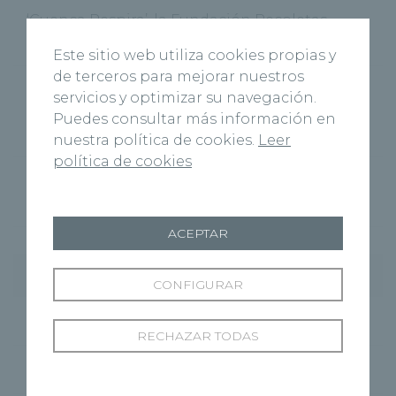
‘Cuenca Respira’, la Fundación Recoletas
Salud celebra el Día Mundial sin Tabaco
Este sitio web utiliza cookies propias y
de terceros para mejorar nuestros
Recoletas Salud y CARTIF impulsan
servicios y optimizar su navegación.
RICOSALUD1 para prevenir la desnutrición
Puedes consultar más información en
hospitalaria con IA
nuestra política de cookies.
Leer
política de cookies
Josh Burnett es intervenido con éxito en el
Hospital Recoletas Salud Burgos
ACEPTAR
Categorías
CONFIGURAR
Cardiología
(11)
RECHAZAR TODAS
Centros
(495)