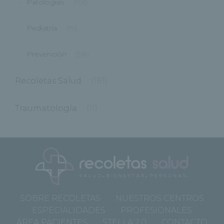
Patologías
(101)
Pediatría
(19)
Prevención
(98)
Recoletas Salud
(181)
Traumatología
(11)
SOBRE RECOLETAS
NUESTROS CENTROS
ESPECIALIDADES
PROFESIONALES
ÁREA PACIENTES
STELLA 2.0
CONTACTO