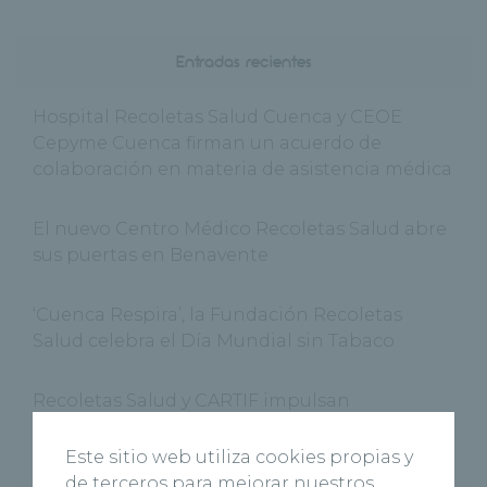
Entradas recientes
Hospital Recoletas Salud Cuenca y CEOE
Cepyme Cuenca firman un acuerdo de
colaboración en materia de asistencia médica
El nuevo Centro Médico Recoletas Salud abre
sus puertas en Benavente
‘Cuenca Respira’, la Fundación Recoletas
Salud celebra el Día Mundial sin Tabaco
Recoletas Salud y CARTIF impulsan
RICOSALUD1 para prevenir la desnutrición
hospitalaria con IA
Este sitio web utiliza cookies propias y
de terceros para mejorar nuestros