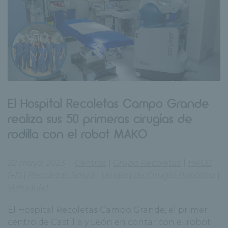
El Hospital Recoletas Campo Grande
realiza sus 50 primeras cirugías de
rodilla con el robot MAKO
22 mayo, 2023
Centros
|
Grupo Recoletas
|
HRCG
|
I+D
|
Recoletas Salud
|
Unidad de Cirugía Robótica
|
Valladolid
El Hospital Recoletas Campo Grande, el primer
centro de Castilla y León en contar con el robot