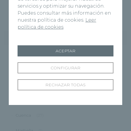
servicios y optimizar su navegación.
Josh Burnett es intervenido con éxito en el
Puedes consultar más información en
Hospital Recoletas Salud Burgos
nuestra política de cookies.
Leer
política de cookies
Categorías
ACEPTAR
Cardiología
(11)
CONFIGURAR
Centros
(495)
RECHAZAR TODAS
Burgos
(122)
Virgen del Manzano
(6)
Cuenca
(27)
Marbella
(1)