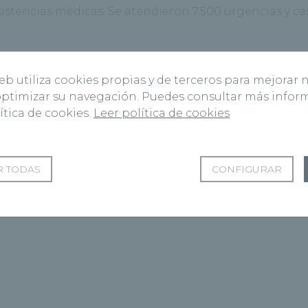
asistencias médicas. Se atendieron 7.500 urgencias y ca
web utiliza cookies propias y de terceros para mejorar 
 optimizar su navegación. Puedes consultar más info
ítica de cookies.
Leer política de cookies
Siguiente Página
El Hospital Recoletas Salud
a en la
Burgos pone en marcha la
e
nueva resonancia magnética
 TODAS
CONFIGURAR
de 3 teslas