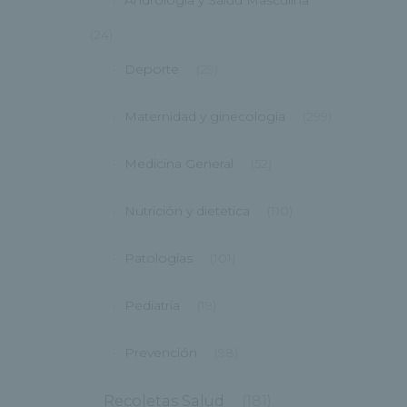
Andrología y Salud Masculina
(24)
Deporte
(29)
Maternidad y ginecología
(299)
Medicina General
(52)
Nutrición y dietetica
(110)
Patologías
(101)
Pediatría
(19)
Prevención
(98)
Recoletas Salud
(181)