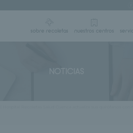
sobre recoletas
nuestros centros
servi
NOTICIAS
l Hospital Recoletas Salud Cuenca actualiza sus quirófanos con 