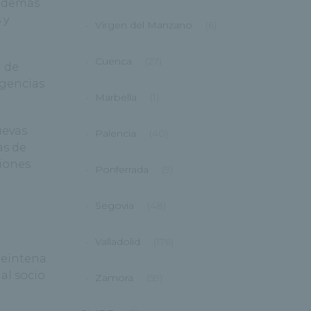
 además
 y
Virgen del Manzano
(6)
Cuenca
(27)
a de
rgencias
Marbella
(1)
uevas
Palencia
(40)
as de
ciones
Ponferrada
(9)
Segovia
(48)
Valladolid
(176)
reintena
al socio
Zamora
(59)