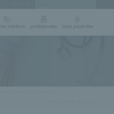
cios médicos
profesionales
área pacientes
nueva iluminación y climatización
< Volver al listado de noticias