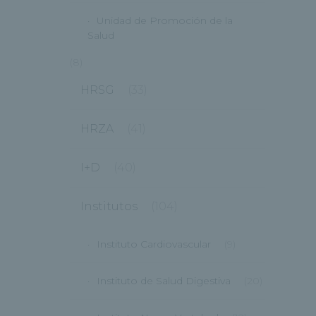
Unidad de Promoción de la
Salud
(8)
HRSG
(33)
HRZA
(41)
I+D
(40)
Institutos
(104)
Instituto Cardiovascular
(9)
Instituto de Salud Digestiva
(20)