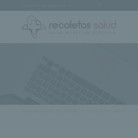
Mi Centro:
Sin seleccionar
[buscar centro]
Noticias Grupo Recoletas
Grupo Recoletas
E