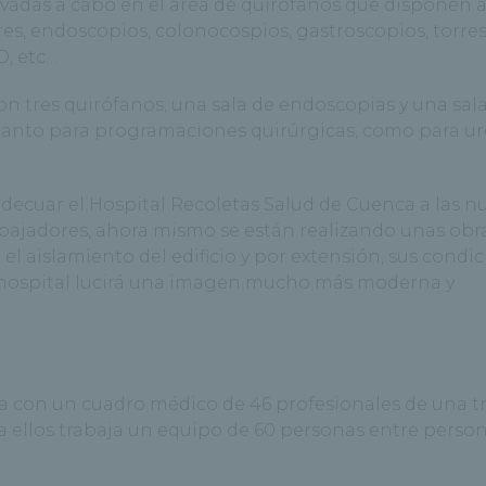
levadas a cabo en el área de quirófanos que disponen
s, endoscopios, colonocospios, gastroscopios, torres
O, etc…
n tres quirófanos, una sala de endoscopias y una sal
tanto para programaciones quirúrgicas, como para u
adecuar el Hospital Recoletas Salud de Cuenca a las n
rabajadores, ahora mismo se están realizando unas obr
el aislamiento del edificio y por extensión, sus condi
el hospital lucirá una imagen mucho más moderna y
a con un cuadro médico de 46 profesionales de una t
a ellos trabaja un equipo de 60 personas entre person