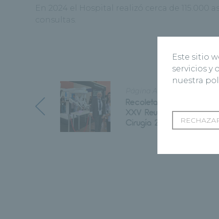
En 2024 el Hospital realizó cerca de 115.000 
consultas.
Este sitio 
servicios y
nuestra pol
Página Anterior
Recoletas Salud particip
XXV Reunión Nacional d
RECHAZAR
Cirugía 2025