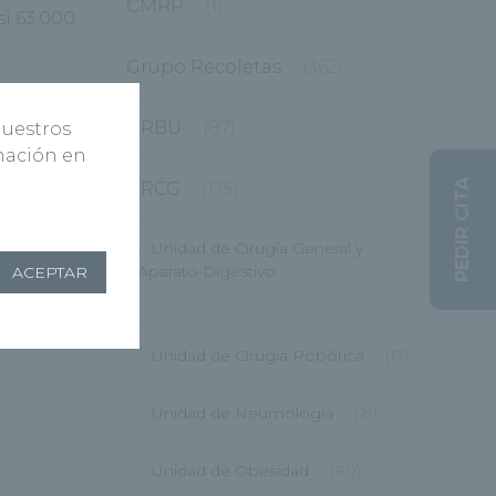
CMRP
(1)
si 63.000
Grupo Recoletas
(362)
HRBU
(87)
nuestros
rmación en
PEDIR CITA
HRCG
(175)
Unidad de Cirugía General y
Aparato Digestivo
ACEPTAR
(12)
Unidad de Cirugía Robótica
(17)
Unidad de Neumología
(21)
Unidad de Obesidad
(80)