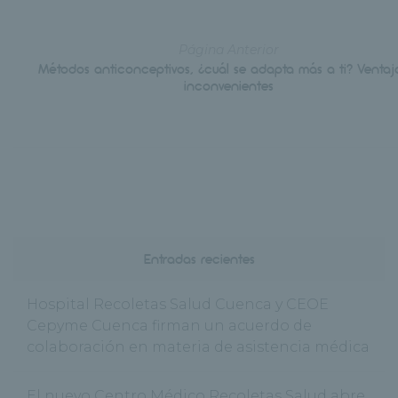
Página Anterior
Métodos anticonceptivos, ¿cuál se adapta más a ti? Ventaj
inconvenientes
Entradas recientes
Hospital Recoletas Salud Cuenca y CEOE
Cepyme Cuenca firman un acuerdo de
colaboración en materia de asistencia médica
El nuevo Centro Médico Recoletas Salud abre