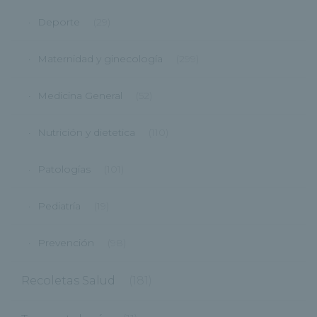
Deporte
(29)
Maternidad y ginecología
(299)
Medicina General
(52)
Nutrición y dietetica
(110)
Patologías
(101)
Pediatría
(19)
Prevención
(98)
Recoletas Salud
(181)