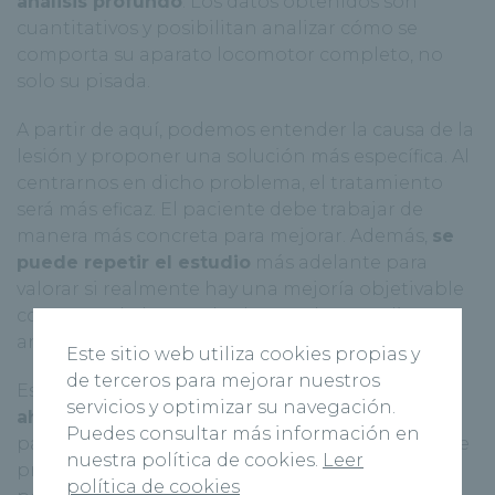
análisis profundo
. Los datos obtenidos son
cuantitativos y posibilitan analizar cómo se
comporta su aparato locomotor completo, no
solo su pisada.
A partir de aquí, podemos entender la causa de la
lesión y proponer una solución más específica. Al
centrarnos en dicho problema, el tratamiento
será más eficaz. El paciente debe trabajar de
manera más concreta para mejorar. Además,
se
puede repetir el estudio
más adelante para
valorar si realmente hay una mejoría objetivable
comparando los resultados con los estudios
anteriores.
Este sitio web utiliza cookies propias y
de terceros para mejorar nuestros
Este tipo de pruebas
supone un destacable
servicios y optimizar su navegación.
ahorro
. La identificación de los patrones
Puedes consultar más información en
patológicos evita o disminuye el riesgo de que se
nuestra política de cookies.
Leer
produzcan lesiones crónicas, así como su
política de cookies