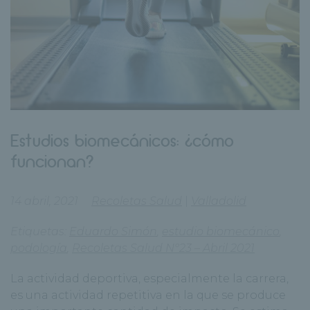
Estudios biomecánicos: ¿cómo
funcionan?
14 abril, 2021
Recoletas Salud
|
Valladolid
Etiquetas:
Eduardo Simón
,
estudio biomecánico
,
podología
,
Recoletas Salud Nº23 – Abril 2021
La actividad deportiva, especialmente la carrera,
es una actividad repetitiva en la que se produce