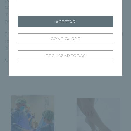
posterior tratamiento. Este gasto no es
solamente económico, sino que determinadas
lesiones afectan también física y
psicológicamente.
ACEPTAR
El objetivo es que el paciente siga disfrutando al
CONFIGURAR
realizar actividad física sin riesgo de lesión y con
las ventajas saludables que esto supone.
RECHAZAR TODAS
Autor: Eduardo Simón, Podología