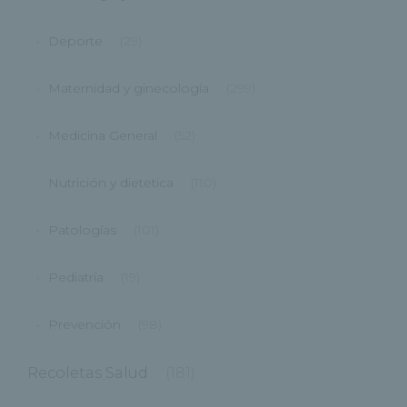
Deporte
(29)
Maternidad y ginecología
(299)
Medicina General
(52)
Nutrición y dietetica
(110)
Patologías
(101)
Pediatría
(19)
Prevención
(98)
Recoletas Salud
(181)