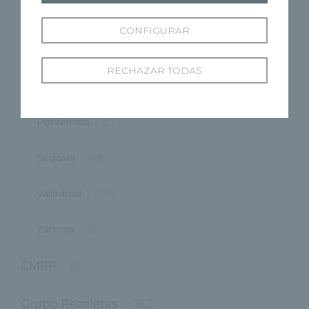
Cuenca
(27)
CONFIGURAR
Marbella
(1)
RECHAZAR TODAS
Palencia
(40)
Ponferrada
(9)
Segovia
(48)
Valladolid
(176)
Zamora
(59)
CMRP
(1)
Grupo Recoletas
(362)