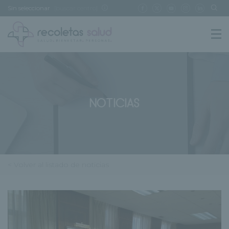
Sin seleccionar
[buscar centro]
NOTICIAS
< Volver al listado de noticias