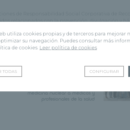
ciones de Responsabilidad Social Corporativa de Reco
os relacionados con la prevención, divulgación y há
 de la Agenda 2030: Garantizar una vida sana y promov
web utiliza cookies propias y de terceros para mejorar 
a el desarrollo sostenible.
 optimizar su navegación. Puedes consultar más info
ítica de cookies.
Leer política de cookies
 TODAS
CONFIGURAR
Siguiente Página
El Hospital Recoletas Campo
el 9º
Grande presenta su servicio de
e
medicina nuclear a médicos y
profesionales de la salud