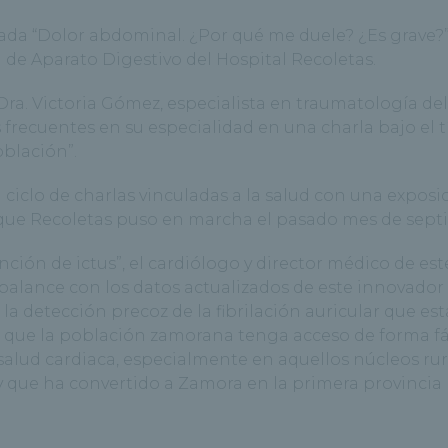
tulada “Dolor abdominal. ¿Por qué me duele? ¿Es grave?
ta de Aparato Digestivo del Hospital Recoletas.
a Dra. Victoria Gómez, especialista en traumatología del
 frecuentes en su especialidad en una charla bajo el t
oblación”.
el ciclo de charlas vinculadas a la salud con una exposi
l que Recoletas puso en marcha el pasado mes de sept
ención de ictus”, el cardiólogo y director médico de est
n balance con los datos actualizados de este innovador
la detección precoz de la fibrilación auricular que est
: que la población zamorana tenga acceso de forma fác
 salud cardiaca, especialmente en aquellos núcleos ru
y que ha convertido a Zamora en la primera provincia