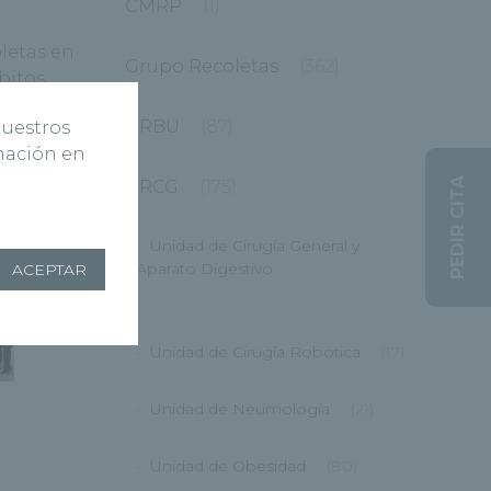
CMRP
(1)
letas en
Grupo Recoletas
(362)
bitos
er el
HRBU
(87)
nuestros
rmación en
PEDIR CITA
HRCG
(175)
Unidad de Cirugía General y
Aparato Digestivo
ACEPTAR
(12)
Unidad de Cirugía Robótica
(17)
Unidad de Neumología
(21)
Unidad de Obesidad
(80)