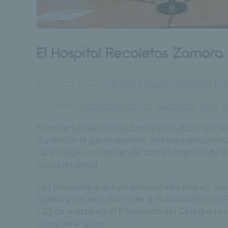
El Hospital Recoletas Zamora 
16 marzo, 2023
Centros
|
Grupo Recoletas
|
H
Etiquetas:
Aparato digestivo
,
pulso vital
,
RSC
,
T
El Hospital Recoletas Zamora colabora en la
Rural con la participación de tres especialis
cardiología, cumpliendo con el objetivo de d
ciclos de salud.
Las jornadas que han presentado hoy en rued
Iglesias, y el secretario de la Fundación Caja 
y 23 de marzo en el Paraninfo del Colegio Uni
completar aforo.