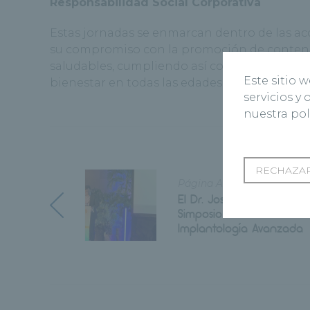
Responsabilidad Social Corporativa
Estas jornadas se enmarcan dentro de las ac
su compromiso con la promoción de contenid
saludables, cumpliendo así con el Objetivo 3
Este sitio 
bienestar en todas las edades es esencial par
servicios y
nuestra pol
RECHAZAR
Página Anterior
El Dr. Joshi participa en 
Simposio Internacional d
Implantología Avanzada