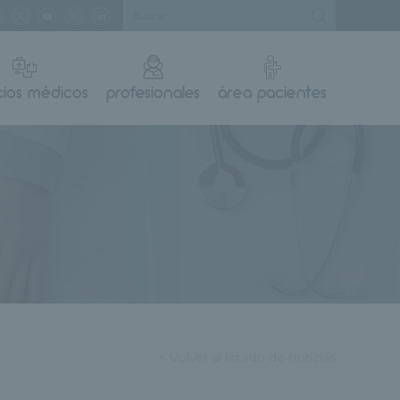
cios médicos
profesionales
área pacientes
< Volver al listado de noticias