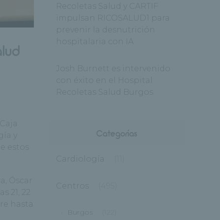
Recoletas Salud y CARTIF
impulsan RICOSALUD1 para
prevenir la desnutrición
hospitalaria con IA
alud
Josh Burnett es intervenido
con éxito en el Hospital
Recoletas Salud Burgos
 Caja
Categorías
gía y
e estos
Cardiología
(11)
a, Óscar
Centros
(495)
s 21, 22
bre hasta
Burgos
(122)