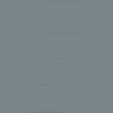
Andrología y Salud Masculina
(24)
Deporte
(29)
Maternidad y ginecología
(299)
Medicina General
(52)
Nutrición y dietetica
(110)
Patologías
(101)
Pediatría
(19)
Prevención
(98)
Recoletas Salud
(181)