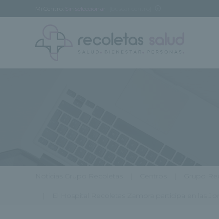
Mi Centro:
Sin seleccionar
[buscar centro]
Noticias Grupo Recoletas
Centros
Grupo Rec
El Hospital Recoletas Zamora participa en las Jo