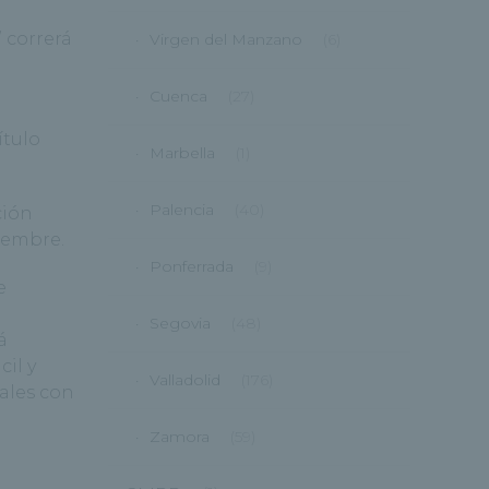
” correrá
Virgen del Manzano
(6)
Cuenca
(27)
ítulo
Marbella
(1)
Palencia
(40)
ción
iembre.
Ponferrada
(9)
e
Segovia
(48)
á
il y
Valladolid
(176)
rales con
Zamora
(59)