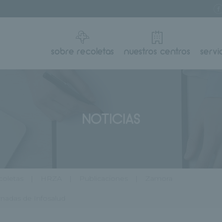
sobre recoletas
nuestros centros
servi
NOTICIAS
oletas
HRZA
Publicaciones
Zamora
rnadas de Infosalud