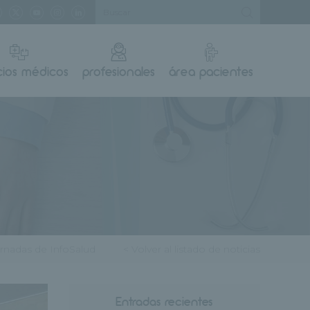
cios médicos
profesionales
área pacientes
ornadas de InfoSalud
< Volver al listado de noticias
Entradas recientes