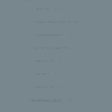
Deporte
(29)
Maternidad y ginecología
(299)
Medicina General
(52)
Nutrición y dietetica
(110)
Patologías
(101)
Pediatría
(19)
Prevención
(98)
Recoletas Salud
(181)