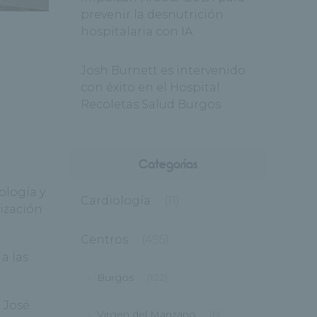
prevenir la desnutrición
hospitalaria con IA
Josh Burnett es intervenido
con éxito en el Hospital
Recoletas Salud Burgos
Categorías
ología y
Cardiología
(11)
lización
Centros
(495)
a las
Burgos
(122)
. José
Virgen del Manzano
(6)