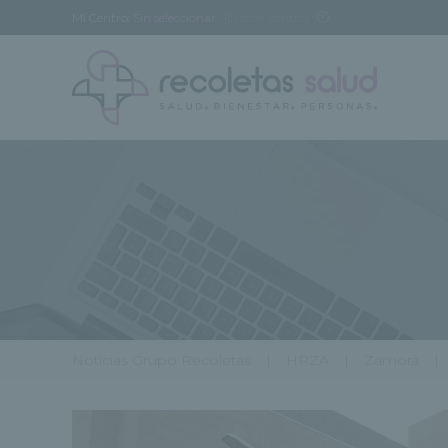
Mi Centro:
Sin seleccionar
[buscar centro]
Noticias Grupo Recoletas
HRZA
Zamora