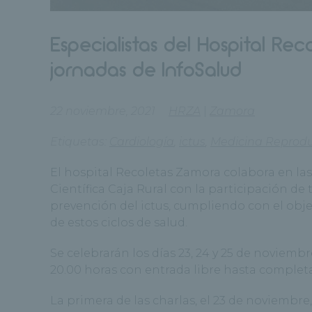
Especialistas del Hospital Re
jornadas de InfoSalud
22 noviembre, 2021
HRZA
|
Zamora
Etiquetas:
Cardiología
,
ictus
,
Medicina Reprodu
El hospital Recoletas Zamora colabora en la
Científica Caja Rural con la participación de 
prevención del ictus, cumpliendo con el obje
de estos ciclos de salud.
Se celebrarán los días 23, 24 y 25 de noviemb
20.00 horas con entrada libre hasta completa
La primera de las charlas, el 23 de noviembre,