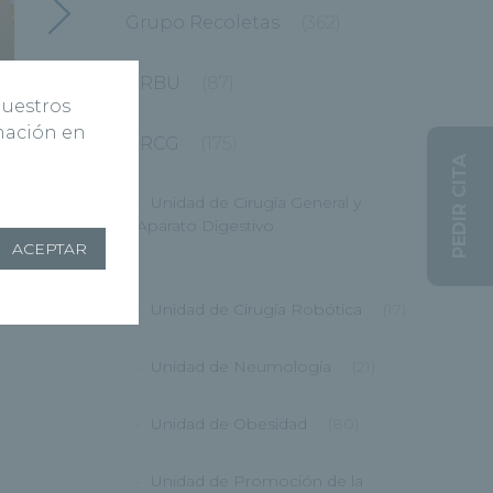
Grupo Recoletas
(362)
HRBU
(87)
nuestros
rmación en
HRCG
(175)
PEDIR CITA
Unidad de Cirugía General y
Aparato Digestivo
ACEPTAR
(12)
Unidad de Cirugía Robótica
(17)
Unidad de Neumología
(21)
Unidad de Obesidad
(80)
Unidad de Promoción de la