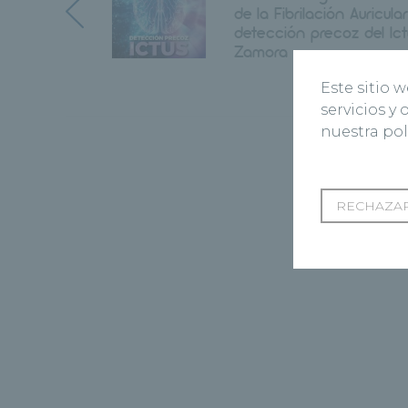
de la Fibrilación Auricular
detección precoz del Ict
Zamora
Este sitio 
servicios y
nuestra pol
RECHAZAR