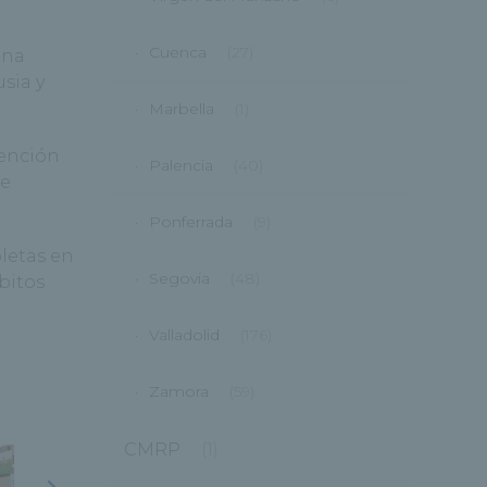
Cuenca
(27)
ina
sia y
Marbella
(1)
vención
Palencia
(40)
de
Ponferrada
(9)
letas en
Segovia
(48)
bitos
Valladolid
(176)
Zamora
(59)
CMRP
(1)