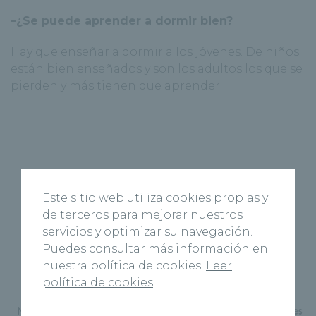
–¿Se puede aprender a dormir bien?
Hay que enseñar a dormir a los jóvenes. De niños
están bien enseñados y son los adultos los que se
pierden y más tienen que aprender.
Este sitio web utiliza cookies propias y
de terceros para mejorar nuestros
servicios y optimizar su navegación.
Puedes consultar más información en
nuestra política de cookies.
Leer
política de cookies
Página Anterior
Siguiente Página
Nueva «Aula de Salud» en
La clave para ser felices es