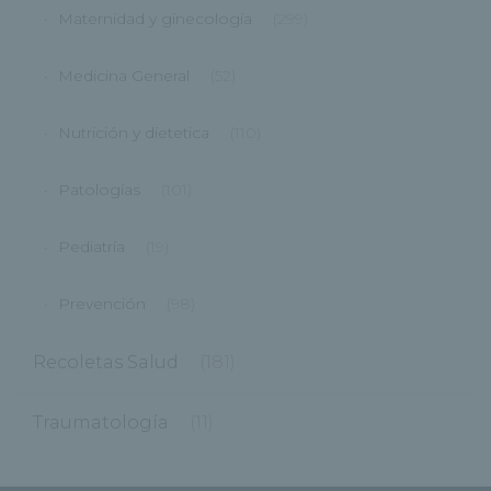
Maternidad y ginecología
(299)
Medicina General
(52)
Nutrición y dietetica
(110)
Patologías
(101)
Pediatría
(19)
Prevención
(98)
Recoletas Salud
(181)
Traumatología
(11)