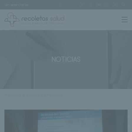
Sin seleccionar
[buscar centro]
NOTICIAS
< Volver al listado de noticias