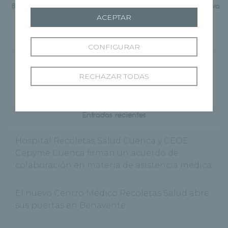
Segovia organizada por El
potenciar la actitud positiva
Norte de Castilla
en uno mismo
ACEPTAR
CONFIGURAR
RECHAZAR TODAS
Entradas recientes
Hospital Recoletas Salud Cuenca y CEOE
Cepyme Cuenca firman un acuerdo de
colaboración en materia de asistencia médica
El nuevo Centro Médico Recoletas Salud abre
sus puertas en Benavente