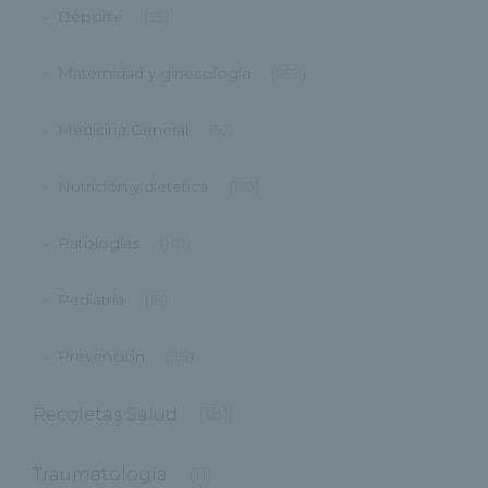
Deporte
(29)
Maternidad y ginecología
(299)
Medicina General
(52)
Nutrición y dietetica
(110)
Patologías
(101)
Pediatría
(19)
Prevención
(98)
Recoletas Salud
(181)
Traumatología
(11)