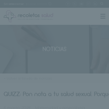
Sin seleccionar
[buscar centro]
NOTICIAS
< Volver al listado de noticias
QUIZZ: Pon nota a tu salud sexual. Porq
6 marzo, 2018
Maternidad y ginecología