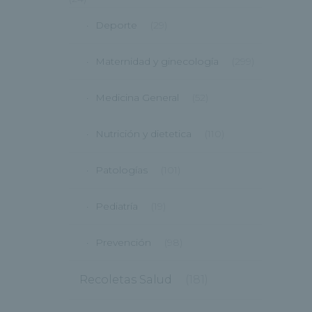
Deporte
(29)
Maternidad y ginecología
(299)
Medicina General
(52)
Nutrición y dietetica
(110)
Patologías
(101)
Pediatría
(19)
Prevención
(98)
Recoletas Salud
(181)