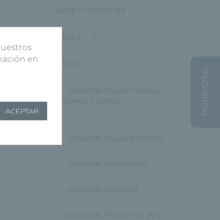
Grupo Recoletas
(362)
HRBU
(87)
nuestros
rmación en
HRCG
(175)
PEDIR CITA
Unidad de Cirugía General y
Aparato Digestivo
ACEPTAR
(12)
Unidad de Cirugía Robótica
(17)
Unidad de Neumología
(21)
Unidad de Obesidad
(80)
Unidad de Promoción de la