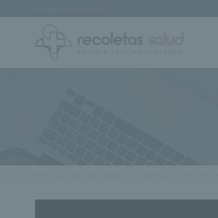
Mi Centro:
Sin seleccionar
[buscar centro]
Noticias Grupo Recoletas
Palencia
Nuevo Ser