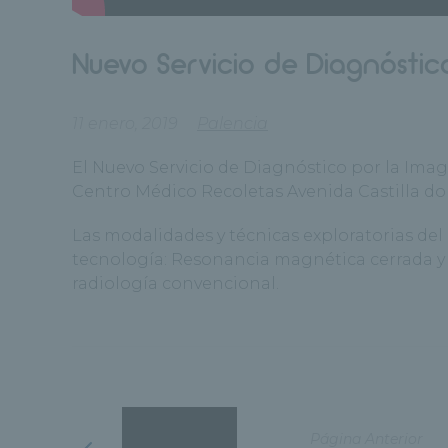
Nuevo Servicio de Diagnóstic
11 enero, 2019
Palencia
El Nuevo Servicio de Diagnóstico por la Imag
Centro Médico Recoletas Avenida Castilla d
Las modalidades y técnicas exploratorias del
tecnología: Resonancia magnética cerrada y a
radiología convencional.
Página Anterior