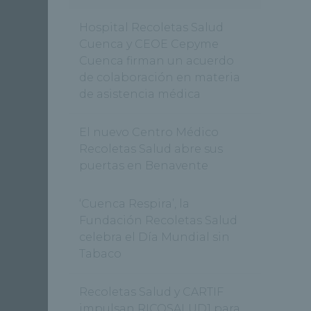
Hospital Recoletas Salud
Cuenca y CEOE Cepyme
Cuenca firman un acuerdo
de colaboración en materia
de asistencia médica
El nuevo Centro Médico
Recoletas Salud abre sus
puertas en Benavente
‘Cuenca Respira’, la
Fundación Recoletas Salud
celebra el Día Mundial sin
Tabaco
Recoletas Salud y CARTIF
impulsan RICOSALUD1 para