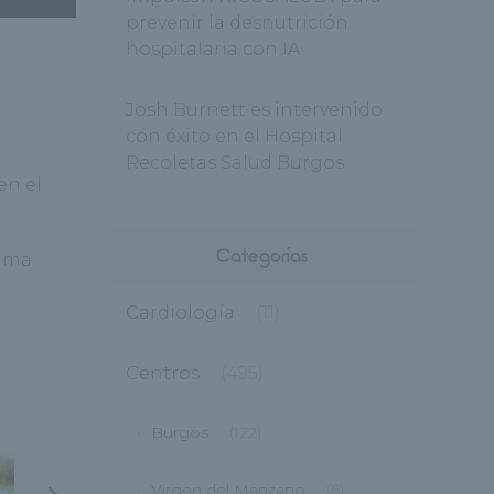
prevenir la desnutrición
hospitalaria con IA
Josh Burnett es intervenido
con éxito en el Hospital
Recoletas Salud Burgos
en el
Categorías
tima
Cardiología
(11)
Centros
(495)
Burgos
(122)
Virgen del Manzano
(6)