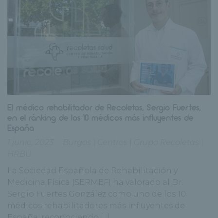
El médico rehabilitador de Recoletas, Sergio Fuertes,
en el ránking de los 10 médicos más influyentes de
España
1 junio, 2023
Burgos
|
Centros
|
Grupo Recoletas
|
HRBU
La Sociedad Española de Rehabilitación y
Medicina Física (SERMEF) ha valorado al Dr.
Sergio Fuertes González como uno de los 10
médicos rehabilitadores más influyentes de
España, reconociendo [...]