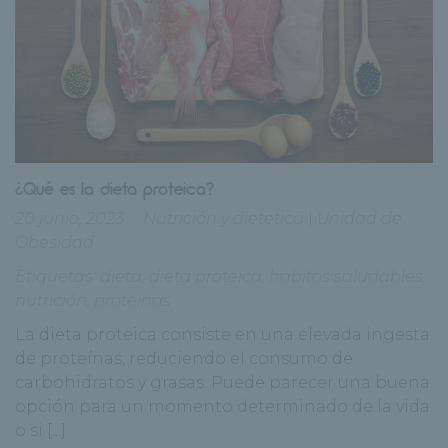
¿Qué es la dieta proteica?
20 junio, 2023
Nutrición y dietetica
|
Unidad de
Obesidad
Etiquetas:
dieta
,
dieta proteica
,
habitos saludables
,
nutrición
,
proteinas
La dieta proteica consiste en una elevada ingesta
de proteínas, reduciendo el consumo de
carbohidratos y grasas. Puede parecer una buena
opción para un momento determinado de la vida
o si [...]