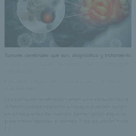
Tumores cerebrales: qué son, diagnóstico y tratamiento
8 junio, 2023
Grupo Recoletas
|
HRCG
|
Patologías
|
Valladolid
Etiquetas:
Diagnóstico
,
neurocirugía
,
Oncología
,
tratamientos
Los tumores cerebrales tienen una característica
diferenciadora respecto a los que pueden surgir
en otras partes del cuerpo; tienen poco espacio
para crecer debido al cráneo. Esta situación hace
[...]