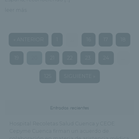
leer más
« ANTERIOR
1
…
16
17
18
19
20
21
22
23
24
…
125
SIGUIENTE »
Entradas recientes
Hospital Recoletas Salud Cuenca y CEOE
Cepyme Cuenca firman un acuerdo de
colaboración en materia de asistencia médica