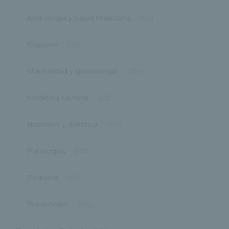
Andrología y Salud Masculina
(24)
Deporte
(29)
Maternidad y ginecología
(299)
Medicina General
(52)
Nutrición y dietetica
(110)
Patologías
(101)
Pediatría
(19)
Prevención
(98)