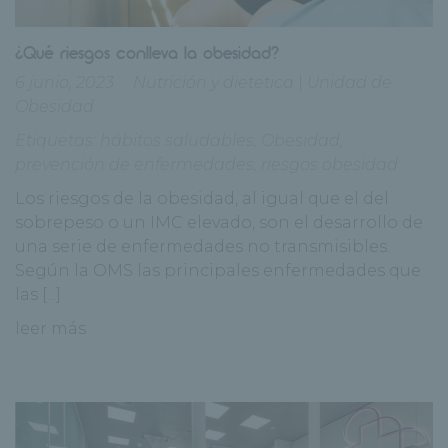
¿Qué riesgos conlleva la obesidad?
6 junio, 2023
Nutrición y dietetica
|
Unidad de
Obesidad
Etiquetas:
hábitos saludables
,
Obesidad
,
prevención de enfermedades
,
riesgos obesidad
Los riesgos de la obesidad, al igual que el del
sobrepeso o un IMC elevado, son el desarrollo de
una serie de enfermedades no transmisibles.
Según la OMS las principales enfermedades que
las [...]
leer más