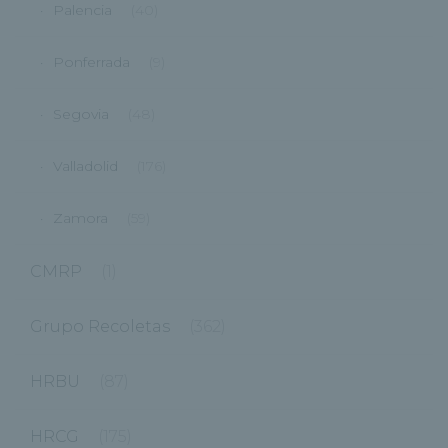
Palencia
(40)
Ponferrada
(9)
Segovia
(48)
Valladolid
(176)
Zamora
(59)
CMRP
(1)
Grupo Recoletas
(362)
HRBU
(87)
HRCG
(175)