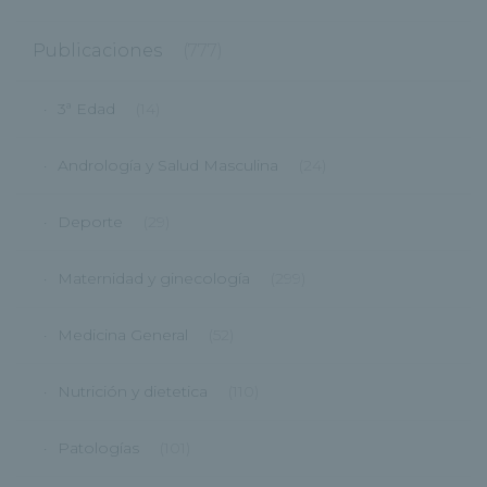
Publicaciones
(777)
3ª Edad
(14)
Andrología y Salud Masculina
(24)
Deporte
(29)
Maternidad y ginecología
(299)
Medicina General
(52)
Nutrición y dietetica
(110)
Patologías
(101)