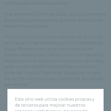
recomendaciones diariamente.
Y ha detallado el Plan de Seguridad con medidas
que aún siguen vigentes y que está dando unos
excelentes resultados.
Pilar Gómez ha concluido expresando que “una
vez más se ha demostrado que los hospitales del
grupo Recoletas son una parte esencial del
sistema de salud de Castilla y León y el trabajo, lo
logramos con el esfuerzo y la vocación de todos y
cada uno de los 300 trabajadores que forman
parte del Hospital Recoletas Burgos de los que
me siento muy orgullosa y satisfecha del trabajo
que realizan”.
Este sitio web utiliza cookies propias y
de terceros para mejorar nuestros