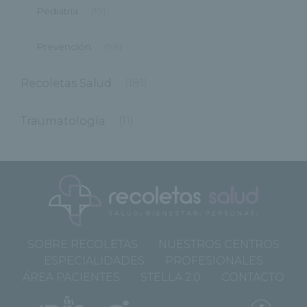
Pediatría
(19)
Prevención
(98)
Recoletas Salud
(181)
Traumatología
(11)
SOBRE RECOLETAS
NUESTROS CENTROS
ESPECIALIDADES
PROFESIONALES
ÁREA PACIENTES
STELLA 2.0
CONTACTO