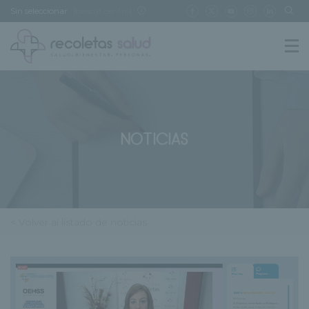
Sin seleccionar
[buscar centro]
NOTICIAS
< Volver al listado de noticias