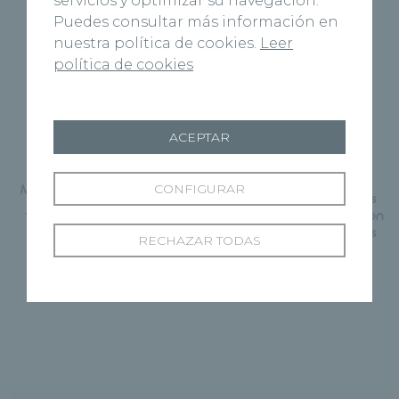
servicios y optimizar su navegación.
Puedes consultar más información en
nuestra política de cookies.
Leer
política de cookies
ACEPTAR
Página Anterior
Siguiente Página
Mc Fadden, elegido mejor
CONFIGURAR
Dos jugadores de equipos
jugador del mes, ha sido
burgaleses intervenidos con
premiado en Recoletas
éxito en Recoletas Burgos
Burgos
RECHAZAR TODAS