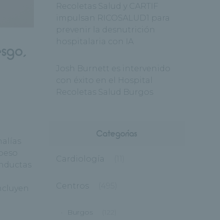
Recoletas Salud y CARTIF
impulsan RICOSALUD1 para
prevenir la desnutrición
hospitalaria con IA
esgo,
Josh Burnett es intervenido
con éxito en el Hospital
Recoletas Salud Burgos
Categorías
malías
 peso
Cardiología
(11)
onductas
Centros
(495)
incluyen
Burgos
(122)