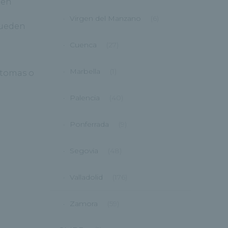
gen
Virgen del Manzano
(6)
pueden
Cuenca
(27)
Marbella
(1)
ntomas o
Palencia
(40)
Ponferrada
(9)
Segovia
(48)
Valladolid
(176)
Zamora
(59)