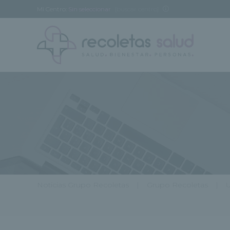
Mi Centro:
Sin seleccionar
[buscar centro]
Noticias Grupo Recoletas
Grupo Recoletas
U