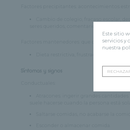
Factores precipitantes: acontecimientos estre
Cambio de colegio, fracaso escolar, d
seres queridos, comentarios sobre la im
Este sitio 
servicios y
Factores mantenedores: que contribuyen a a
nuestra pol
Dieta restrictiva, frustración, sensaci
Síntomas y signos
RECHAZAR
Conductuales:
Atracones: ingerir grandes cantidades 
suele hacerse cuando la persona está sola
Saltarse comidas, no acabarse la comida
Esconder o almacenar comida.