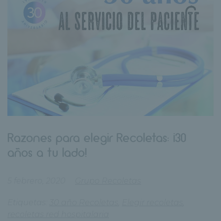
Razones para elegir Recoletas: ¡30
años a tu lado!
5 febrero, 2020
Grupo Recoletas
Etiquetas:
30 año Recoletas
,
Elegir recoletas
,
recoletas red hospitalaria