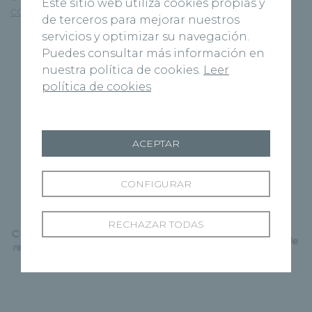
Este sitio web utiliza cookies propias y
contáctanos
o visítanos.
de terceros para mejorar nuestros
servicios y optimizar su navegación.
Puedes consultar más información en
nuestra política de cookies.
Leer
política de cookies
ACEPTAR
CONFIGURAR
Página Anterior
RECHAZAR TODAS
Siguiente Página
Cáncer y deporte: ¿por qué
Salud ocular: 8 consejos de
realizar ejercicio durante la
maquillaje que aplicar
enfermedad?