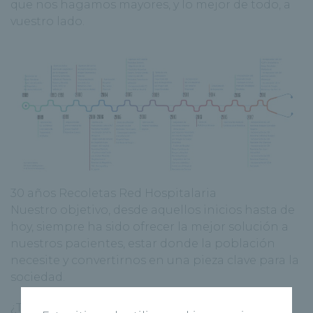
que nos hagamos mayores, y lo mejor de todo, a
vuestro lado.
30 años Recoletas Red Hospitalaria
Nuestro objetivo, desde aquellos inicios hasta de
hoy, siempre ha sido ofrecer la mejor solución a
nuestros pacientes, estar donde la población
necesite y convertirnos en una pieza clave para la
sociedad.
¿Te unes a nuestra meta? Descúbrenos,