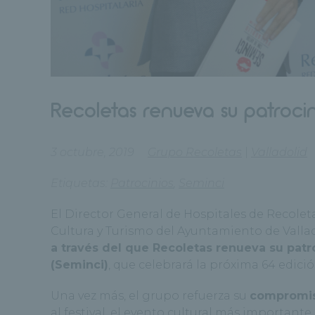
Recoletas renueva su patroci
3 octubre, 2019
Grupo Recoletas
|
Valladolid
Etiquetas:
Patrocinios
,
Seminci
El Director General de Hospitales de Recolet
Cultura y Turismo del Ayuntamiento de Valla
a través del que Recoletas renueva su patr
(Seminci)
, que celebrará la próxima 64 edició
Una vez más, el grupo refuerza su
compromiso
al festival, el evento cultural más importante 