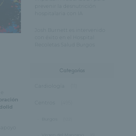
prevenir la desnutrición
hospitalaria con IA
Josh Burnett es intervenido
con éxito en el Hospital
Recoletas Salud Burgos
Categorías
Cardiología
(11)
de
oración
Centros
(495)
dolid
Burgos
(122)
 apoyo
Virgen del Manzano
(6)