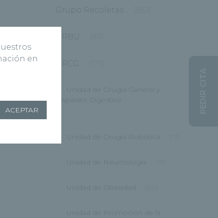
Grupo Recoletas
(362)
HRBU
(87)
nuestros
rmación en
HRCG
(175)
PEDIR CITA
Unidad de Cirugía General y
Aparato Digestivo
ACEPTAR
(12)
Unidad de Cirugía Robótica
(17)
Unidad de Neumología
(21)
Unidad de Obesidad
(80)
Unidad de Promoción de la