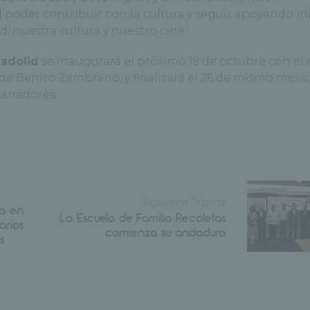
l poder contribuir con la cultura y seguir apoyando ini
, nuestra cultura y nuestro cine”.
ladolid
se inaugurará el próximo 19 de octubre con el
de Benito Zambrano, y finalizará el 26 de mismo mes c
ganadores.
Siguiente Página
ta en
La Escuela de Familia Recoletas
arios
comienza su andadura
s