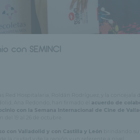
nio con SEMINCI
as Red Hospitalaria, Roldán Rodríguez, y la concejala 
dolid, Ana Redondo, han firmado el
acuerdo de colab
ocinio con la Semana Internacional de Cine de Valla
n del 19 al 26 de octubre.
 con Valladolid y con Castilla y León
brindando su
de la ciudad y de la región y un referente a nivel