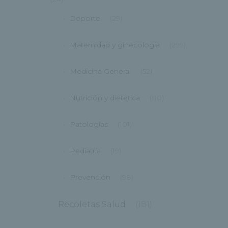
Deporte
(29)
Maternidad y ginecología
(299)
Medicina General
(52)
Nutrición y dietetica
(110)
Patologías
(101)
Pediatría
(19)
Prevención
(98)
Recoletas Salud
(181)