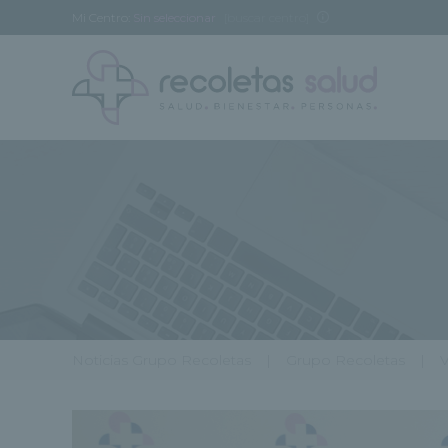
Mi Centro:
Sin seleccionar
[buscar centro]
Noticias Grupo Recoletas
Grupo Recoletas
V