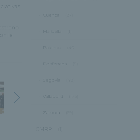
ciativas
Cuenca
(27)
 estreno
Marbella
(1)
on la
Palencia
(40)
Ponferrada
(9)
Segovia
(48)
Valladolid
(176)
Zamora
(59)
CMRP
(1)