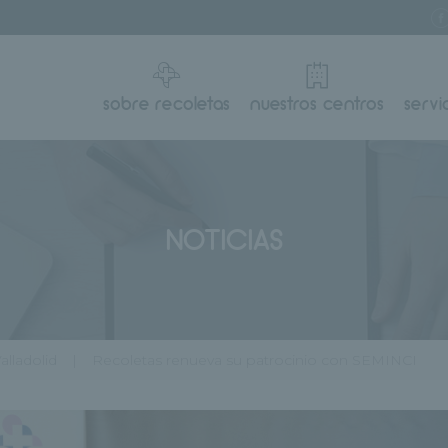
sobre recoletas
nuestros centros
servi
NOTICIAS
alladolid
Recoletas renueva su patrocinio con SEMINCI