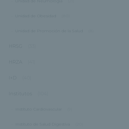
Unidad de Neumología
(21)
Unidad de Obesidad
(80)
Unidad de Promoción de la Salud
(8)
HRSG
(33)
HRZA
(41)
I+D
(40)
Institutos
(104)
Instituto Cardiovascular
(9)
Instituto de Salud Digestiva
(20)