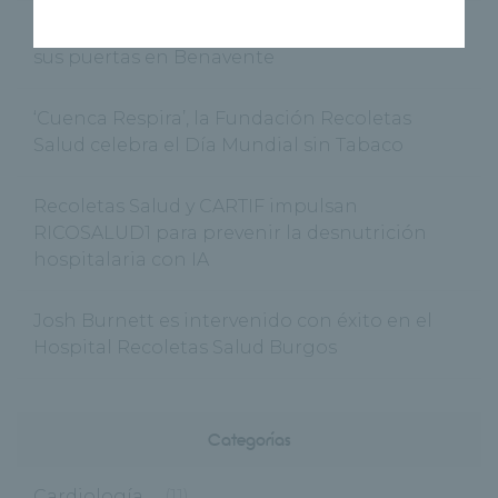
El nuevo Centro Médico Recoletas Salud abre
sus puertas en Benavente
‘Cuenca Respira’, la Fundación Recoletas
Salud celebra el Día Mundial sin Tabaco
Recoletas Salud y CARTIF impulsan
RICOSALUD1 para prevenir la desnutrición
hospitalaria con IA
Josh Burnett es intervenido con éxito en el
Hospital Recoletas Salud Burgos
Categorías
Cardiología
(11)