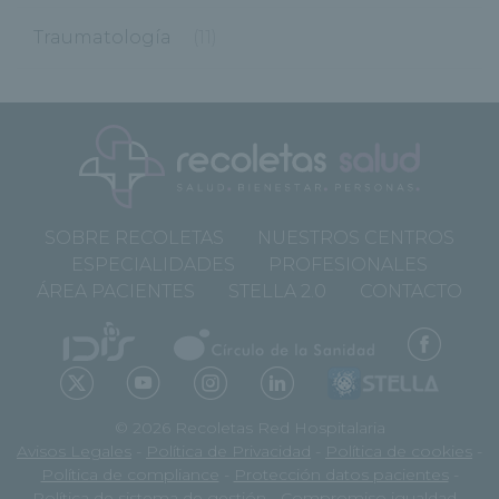
Traumatología
(11)
SOBRE RECOLETAS
NUESTROS CENTROS
ESPECIALIDADES
PROFESIONALES
ÁREA PACIENTES
STELLA 2.0
CONTACTO
© 2026 Recoletas Red Hospitalaria
Avisos Legales
-
Política de Privacidad
-
Política de cookies
-
Política de compliance
-
Protección datos pacientes
-
Política de sistema de gestión
-
Compromiso igualdad
-