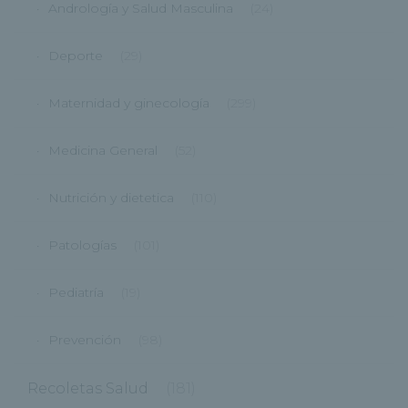
Andrología y Salud Masculina
(24)
Deporte
(29)
Maternidad y ginecología
(299)
Medicina General
(52)
Nutrición y dietetica
(110)
Patologías
(101)
Pediatría
(19)
Prevención
(98)
Recoletas Salud
(181)