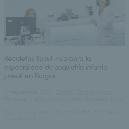
Recoletas Salud incorpora la
especialidad de psquiatría infanto
juvenil en Burgos
24 septiembre, 2025
Burgos
|
Centros
|
Grupo
Recoletas
|
HRBU
|
Publicaciones
|
Recoletas Salud
Etiquetas:
Especialidad
,
psiquiatría
,
salud infantil
,
Servicio médico