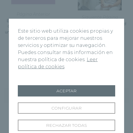
Página Anterior
Siguiente Página
El Hospital Recoletas Salud
El Hospital Recoletas Salud
Campo Grande organiza
Segovia refuerza sus
Este sitio web utiliza cookies propias y
unas jornadas sobre cáncer
servicios con podología
de pulmón y tabaquismo
de terceros para mejorar nuestros
servicios y optimizar su navegación.
Puedes consultar más información en
nuestra política de cookies.
Leer
política de cookies
ACEPTAR
Entradas recientes
CONFIGURAR
Hospital Recoletas Salud Cuenca y CEOE
Cepyme Cuenca firman un acuerdo de
colaboración en materia de asistencia médica
RECHAZAR TODAS