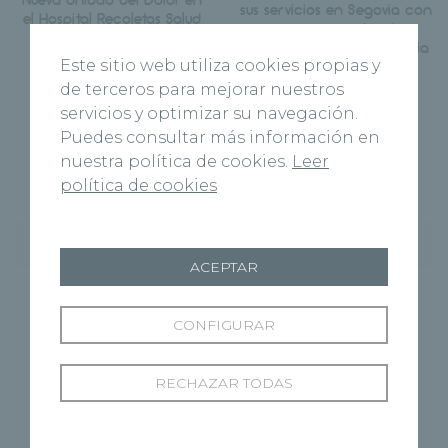
sus servicios en Segovia con
el Hospital Recoletas Salud
un nuevo centro de
Segovia
rehabilitación y fisioterapia
Este sitio web utiliza cookies propias y
de terceros para mejorar nuestros
servicios y optimizar su navegación.
Puedes consultar más información en
nuestra política de cookies.
Leer
política de cookies
Entradas recientes
ACEPTAR
Hospital Recoletas Salud Cuenca y CEOE
Cepyme Cuenca firman un acuerdo de
CONFIGURAR
colaboración en materia de asistencia médica
RECHAZAR TODAS
El nuevo Centro Médico Recoletas Salud abre
sus puertas en Benavente