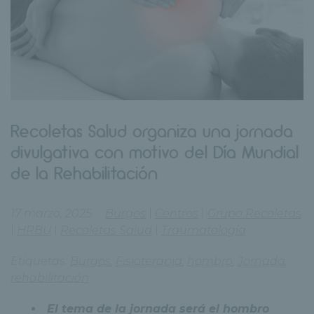
Recoletas Salud organiza una jornada
divulgativa con motivo del Día Mundial
de la Rehabilitación
17 marzo, 2025
Burgos
|
Centros
|
Grupo Recoletas
|
HRBU
|
Recoletas Salud
|
Traumatología
Etiquetas:
Burgos
,
Fisioterapia
,
hombro
,
Jornada
,
rehabilitación
El tema de la jornada será el hombro