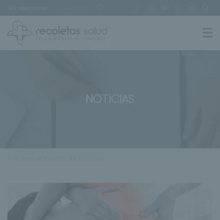
Sin seleccionar
[buscar centro]
NOTICIAS
< Volver al listado de noticias