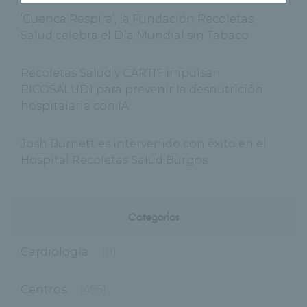
‘Cuenca Respira’, la Fundación Recoletas
Salud celebra el Día Mundial sin Tabaco
Recoletas Salud y CARTIF impulsan
RICOSALUD1 para prevenir la desnutrición
hospitalaria con IA
Josh Burnett es intervenido con éxito en el
Hospital Recoletas Salud Burgos
Categorías
Cardiología
(11)
Centros
(495)