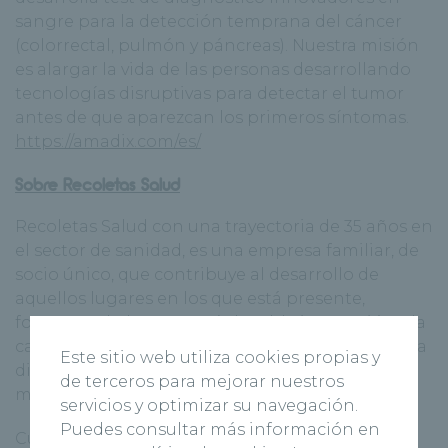
sangre para la detección temprana del cáncer
(colorrectal, pulmón y páncreas). Nuestra misión
es alargar la vida de las personas desarrollando
tecnologías disruptivas para detectar el tumor
antes de que aparezcan los primeros síntomas.
https://amadix.com/es/
Sobre Recoletas Salud
Recoletas Salud con una trayectoria de 35 años en
el sector de sanidad, es una empresa familiar, de
socio único, que contribuye al desarrollo de
aquellos lugares en los que está presente,
fomentando la economía local, la innovación y la
capacidad de emprendimiento y promoviendo la
Este sitio web utiliza cookies propias y
diversidad, (casi el 80% de su plantilla son
de terceros para mejorar nuestros
mujeres).
servicios y optimizar su navegación.
Puedes consultar más información en
Cuenta con una red de diez hospitales ubicados