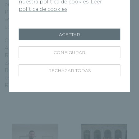
nuestra política de cookies.
Leer
en Valladolid, Burgos, Palencia, Segovia, Zamora,
política de cookies
Ponferrada, Cuenca, Orense y Marbella, una
veintena de Centros Médicos y numerosos
centros de Diagnóstico por Imagen.
ACEPTAR
Cuenta además con servicios de Laboratorio de
Análisis Clínicos, clínicas de Medicina
CONFIGURAR
Reproductiva en Valladolid, Zamora, Sevilla,
Zaragoza, Murcia, Pamplona y próximamente en
Burgos e institutos y unidades médicas
RECHAZAR TODAS
especializadas como el Instituto Oncológico
Recoletas Salud.