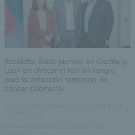
Recoletas Salud, pionero en Castilla y
León en ofrecer el test en sangre
para la detección temprana de
cáncer colorrectal
23 mayo, 2024
Centros
|
Grupo Recoletas
|
I+D
|
Recoletas Salud
Etiquetas:
Cáncer
,
Cáncer de colon
,
I+D+I
,
prevención