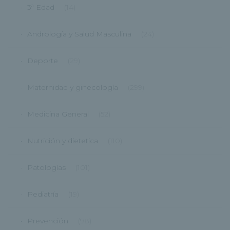
3ª Edad
(14)
Andrología y Salud Masculina
(24)
Deporte
(29)
Maternidad y ginecología
(299)
Medicina General
(52)
Nutrición y dietetica
(110)
Patologías
(101)
Pediatría
(19)
Prevención
(98)