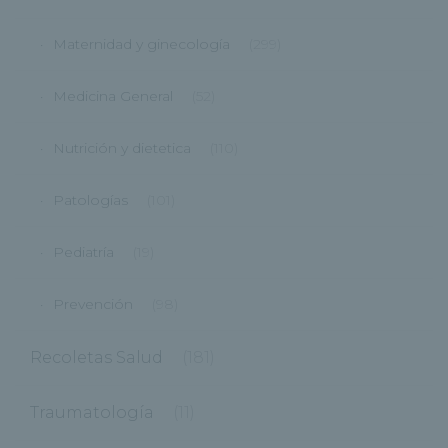
Maternidad y ginecología
(299)
Medicina General
(52)
Nutrición y dietetica
(110)
Patologías
(101)
Pediatría
(19)
Prevención
(98)
Recoletas Salud
(181)
Traumatología
(11)