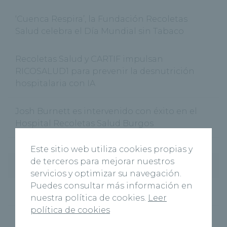
‘Cuenca Respira’, la Fundación Recoletas
Salud celebra el Día Mundial sin Tabaco
Recoletas Salud y CARTIF impulsan
RICOSALUD1 para prevenir la desnutrición
hospitalaria con IA
Josh Burnett es intervenido con éxito en el
Hospital Recoletas Salud Burgos
Este sitio web utiliza cookies propias y
de terceros para mejorar nuestros
Categorías
servicios y optimizar su navegación.
Puedes consultar más información en
Cardiología
(11)
nuestra política de cookies.
Leer
política de cookies
Centros
(495)