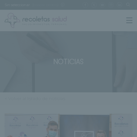
Sin seleccionar
[buscar centro]
NOTICIAS
< Volver al listado de noticias