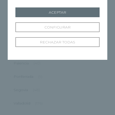
Burgos
(122)
ACEPTAR
Virgen del Manzano
(6)
CONFIGURAR
Cuenca
(27)
RECHAZAR TODAS
Marbella
(1)
Palencia
(40)
Ponferrada
(9)
Segovia
(48)
Valladolid
(176)