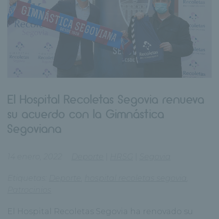
El Hospital Recoletas Segovia renueva
su acuerdo con la Gimnástica
Segoviana
14 enero, 2022
Deporte
|
HRSG
|
Segovia
Etiquetas:
Deporte
,
hospital recoletas segovia
,
Patrocinios
El Hospital Recoletas Segovia ha renovado su