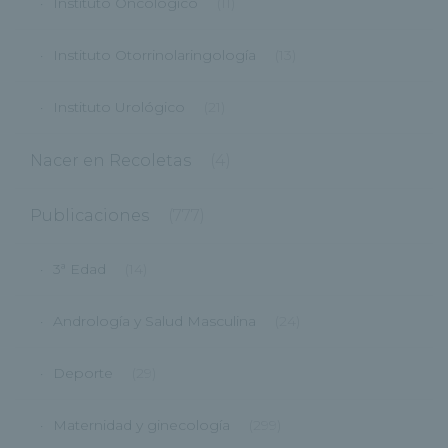
Instituto Oncológico
(11)
Instituto Otorrinolaringología
(13)
Instituto Urológico
(21)
Nacer en Recoletas
(4)
Publicaciones
(777)
3ª Edad
(14)
Andrología y Salud Masculina
(24)
Deporte
(29)
Maternidad y ginecología
(299)