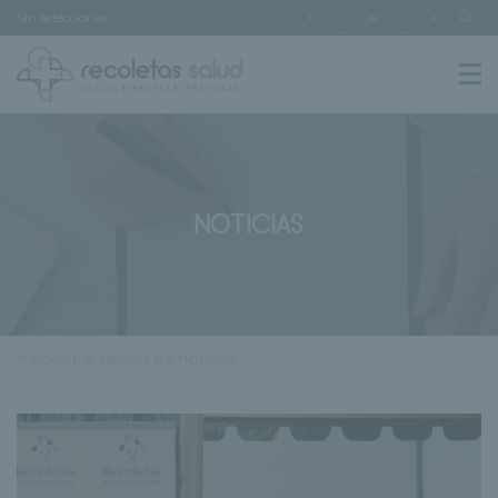
Sin seleccionar
[buscar centro]
NOTICIAS
< Volver al listado de noticias