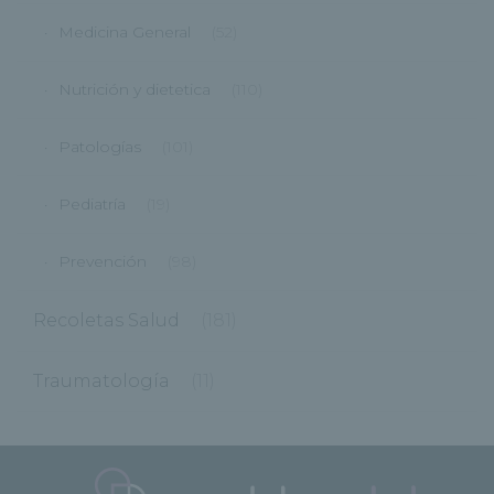
Medicina General
(52)
Nutrición y dietetica
(110)
Patologías
(101)
Pediatría
(19)
Prevención
(98)
Recoletas Salud
(181)
Traumatología
(11)