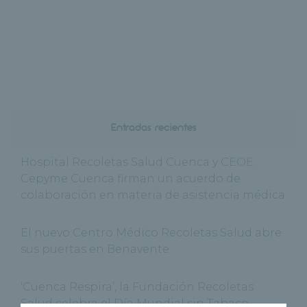
Entradas recientes
Hospital Recoletas Salud Cuenca y CEOE
Cepyme Cuenca firman un acuerdo de
colaboración en materia de asistencia médica
El nuevo Centro Médico Recoletas Salud abre
sus puertas en Benavente
‘Cuenca Respira’, la Fundación Recoletas
Salud celebra el Día Mundial sin Tabaco