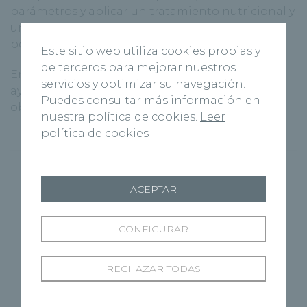
parámetros y aplicar un tratamiento nutricional y
un plan de entrenamiento físico adecuado y
personalizado.
Este sitio web utiliza cookies propias y
de terceros para mejorar nuestros
En la Unidad de Obesidad de Recoletas, te
servicios y optimizar su navegación.
ayudamos a diagnosticar, prevenir y tratar la
Puedes consultar más información en
obesidad sarcopénica.
¡Contacta con nosotros!
nuestra política de cookies.
Leer
política de cookies
ACEPTAR
CONFIGURAR
RECHAZAR TODAS