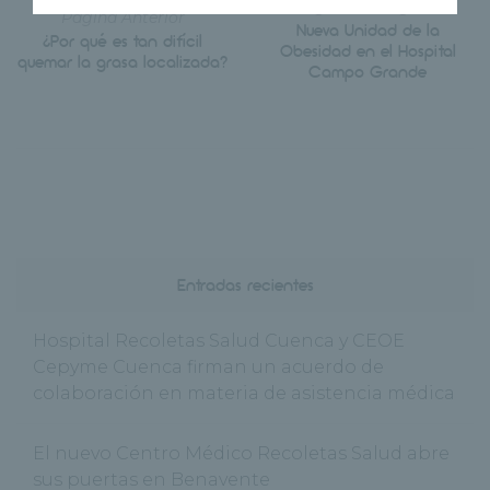
Siguiente Página
Página Anterior
Nueva Unidad de la
¿Por qué es tan difícil
Obesidad en el Hospital
quemar la grasa localizada?
Campo Grande
Entradas recientes
Hospital Recoletas Salud Cuenca y CEOE
Cepyme Cuenca firman un acuerdo de
colaboración en materia de asistencia médica
El nuevo Centro Médico Recoletas Salud abre
sus puertas en Benavente