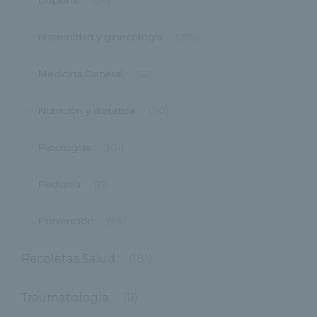
Deporte
(29)
Maternidad y ginecología
(299)
Medicina General
(52)
Nutrición y dietetica
(110)
Patologías
(101)
Pediatría
(19)
Prevención
(98)
Recoletas Salud
(181)
Traumatología
(11)