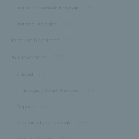
Instituto Otorrinolaringología
(13)
Instituto Urológico
(21)
Nacer en Recoletas
(4)
Publicaciones
(777)
3ª Edad
(14)
Andrología y Salud Masculina
(24)
Deporte
(29)
Maternidad y ginecología
(299)
Medicina General
(52)