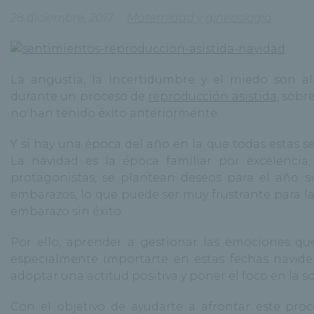
28 diciembre, 2017
Maternidad y ginecología
La angustia, la incertidumbre y el miedo son 
durante un proceso de
reproducción asistida
, sobr
no han tenido éxito anteriormente.
Y si hay una época del año en la que todas estas s
La navidad es la época familiar por excelencia,
protagonistas, se plantean deseos para el año s
embarazos, lo que puede ser muy frustrante para l
embarazo sin éxito.
Por ello, aprender a gestionar las emociones que
especialmente importarte en estas fechas navideñ
adoptar una actitud positiva y poner el foco en la s
Con el objetivo de ayudarte a afrontar este proc