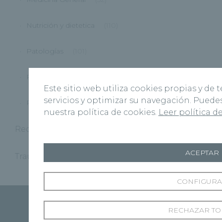
Nutrición y dietetica
(110)
Patologías
(101)
Pediatría
(19)
Este sitio web utiliza cookies propias y de
servicios y optimizar su navegación. Pued
Prevención
(98)
nuestra política de cookies.
Leer política d
Recoletas Salud
(181)
ACEPTAR
Traumatología
(11)
CONFIGUR
RECHAZAR TO