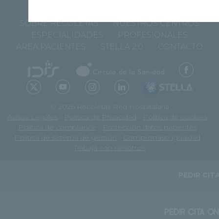
SOBRE RECOLETAS
NUESTROS CENTROS
ESPECIALIDADES
PROFESIONALES
ÁREA PACIENTES
STELLA 2.0
CONTACTO
© 2026 Recoletas Red Hospitalaria
Avisos Legales
-
Política de Privacidad
-
Política de cookies
-
Política de compliance
-
Protección datos pacientes
-
Política de sistema de gestión
-
Compromiso igualdad
-
Trabaja con nosotros
PEDIR CIT
PEDIR CITA ON