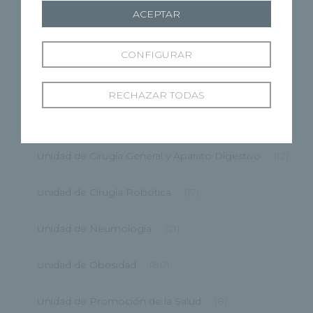
CMRP
(1)
ACEPTAR
Grupo Recoletas
(362)
CONFIGURAR
HRBU
(87)
RECHAZAR TODAS
HRCG
(175)
Unidad de Cirugía General y Aparato Digestivo
(12)
Unidad de Cirugía Robótica
(17)
Unidad de Neumología
(21)
Unidad de Obesidad
(80)
Unidad de Promoción de la Salud
(8)