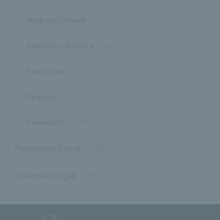
Medicina General
(52)
Nutrición y dietetica
(110)
Patologías
(101)
Pediatría
(19)
Prevención
(98)
Recoletas Salud
(181)
Traumatología
(11)