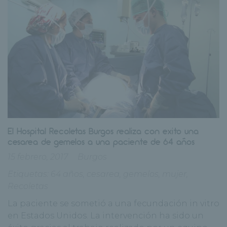
El Hospital Recoletas Burgos realiza con exito una
cesarea de gemelos a una paciente de 64 años
15 febrero, 2017
Burgos
Etiquetas:
64 años
,
cesarea
,
gemelos
,
mujer
,
Recoletas
La paciente se sometió a una fecundación in vitro
en Estados Unidos. La intervención ha sido un