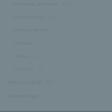
Maternidad y ginecología
(299)
Medicina General
(52)
Nutrición y dietetica
(110)
Patologías
(101)
Pediatría
(19)
Prevención
(98)
Recoletas Salud
(181)
Traumatología
(11)