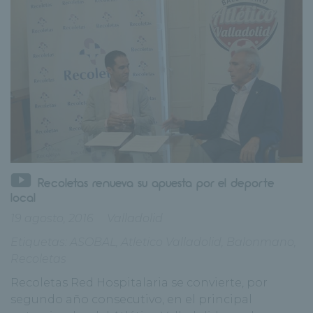
Recoletas renueva su apuesta por el deporte
local
19 agosto, 2016
Valladolid
Etiquetas:
ASOBAL
,
Atletico Valladolid
,
Balonmano
,
Recoletas
Recoletas Red Hospitalaria se convierte, por
segundo año consecutivo, en el principal