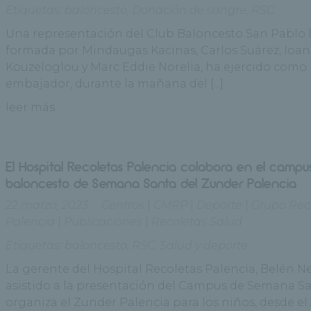
Etiquetas:
baloncesto
,
Donación de sangre
,
RSC
Una representación del Club Baloncesto San Pablo 
formada por Mindaugas Kacinas, Carlos Suárez, Ioan
Kouzeloglou y Marc Eddie Norelia, ha ejercido como
embajador, durante la mañana del [...]
leer más
El Hospital Recoletas Palencia colabora en el campu
baloncesto de Semana Santa del Zunder Palencia
22 marzo, 2023
Centros
|
CMRP
|
Deporte
|
Grupo Rec
Palencia
|
Publicaciones
|
Recoletas Salud
Etiquetas:
baloncesto
,
RSC
,
Salud y deporte
La gerente del Hospital Recoletas Palencia, Belén N
asistido a la presentación del Campus de Semana S
organiza el Zunder Palencia para los niños, desde el