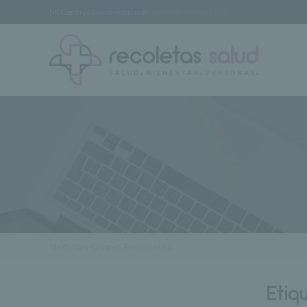
Mi Centro:
Sin seleccionar
[buscar centro]
Noticias Grupo Recoletas
Etiq