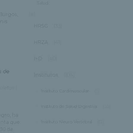
Salud
Burgos,
(8)
nis
HRSG
(33)
HRZA
(41)
I+D
(40)
s de
Institutos
(104)
oletas
|
Instituto Cardiovascular
(9)
Instituto de Salud Digestiva
(20)
egro, ha
Instituto Neuro Vertebral
(12)
anta que
 30 de