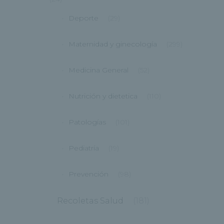
Deporte
(29)
Maternidad y ginecología
(299)
Medicina General
(52)
Nutrición y dietetica
(110)
Patologías
(101)
Pediatría
(19)
Prevención
(98)
Recoletas Salud
(181)