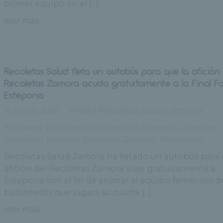
primer equipo en el [...]
leer más
Recoletas Salud fleta un autobús para que la afición 
Recoletas Zamora acuda gratuitamente a la Final F
Estepona
16 mayo, 2025
HRZA
|
Recoletas Salud
|
Zamora
Etiquetas:
baloncesto
,
baloncesto femenino
,
deporte
femenino
,
Hospital Recoletas Zamora
,
Patrocinios
Recoletas Salud Zamora ha fletado un autobús para 
afición del Recoletas Zamora viaje gratuitamente a
Estepona con el fin de animar al equipo femenino d
baloncesto, que jugará su cuarta [...]
leer más