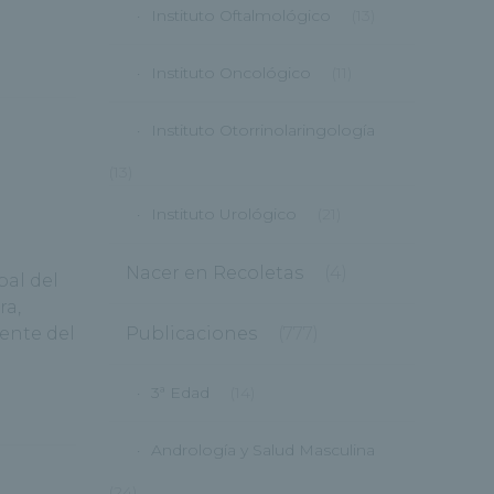
Instituto Oftalmológico
(13)
Instituto Oncológico
(11)
Instituto Otorrinolaringología
(13)
Instituto Urológico
(21)
Nacer en Recoletas
(4)
pal del
ra,
dente del
Publicaciones
(777)
3ª Edad
(14)
Andrología y Salud Masculina
(24)