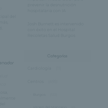
prevenir la desnutrición
a
hospitalaria con IA
ipal del
más,
Josh Burnett es intervenido
d,
con éxito en el Hospital
Recoletas Salud Burgos
Categorías
renador
Cardiología
(11)
alud
Centros
(495)
nca
josa,
Burgos
(122)
ialmente
del
Virgen del Manzano
(6)