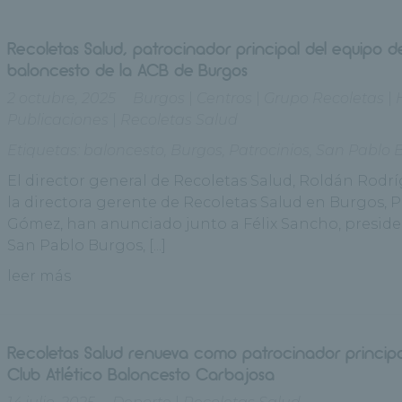
Recoletas Salud, patrocinador principal del equipo d
baloncesto de la ACB de Burgos
2 octubre, 2025
Burgos
|
Centros
|
Grupo Recoletas
|
Publicaciones
|
Recoletas Salud
Etiquetas:
baloncesto
,
Burgos
,
Patrocinios
,
San Pablo 
El director general de Recoletas Salud, Roldán Rodrí
la directora gerente de Recoletas Salud en Burgos, P
Gómez, han anunciado junto a Félix Sancho, preside
San Pablo Burgos, [...]
leer más
Recoletas Salud renueva como patrocinador principa
Club Atlético Baloncesto Carbajosa