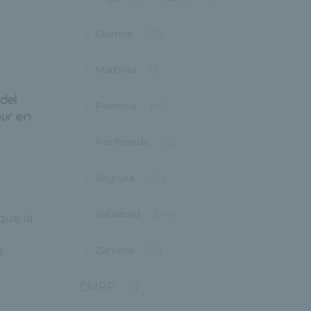
Cuenca
(27)
Marbella
(1)
del
Palencia
(40)
our en
Ponferrada
(9)
Segovia
(48)
Valladolid
(176)
que la
Zamora
(59)
e
CMRP
(1)