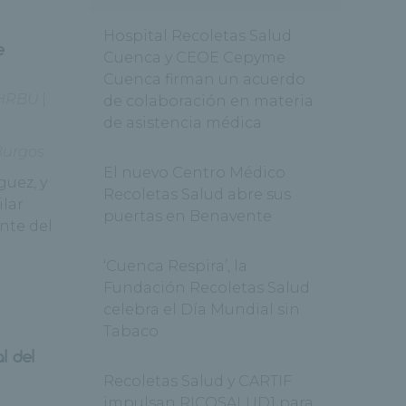
Hospital Recoletas Salud
e
Cuenca y CEOE Cepyme
Cuenca firman un acuerdo
HRBU
|
de colaboración en materia
de asistencia médica
Burgos
El nuevo Centro Médico
guez, y
Recoletas Salud abre sus
ilar
puertas en Benavente
nte del
‘Cuenca Respira’, la
Fundación Recoletas Salud
celebra el Día Mundial sin
Tabaco
l del
Recoletas Salud y CARTIF
impulsan RICOSALUD1 para