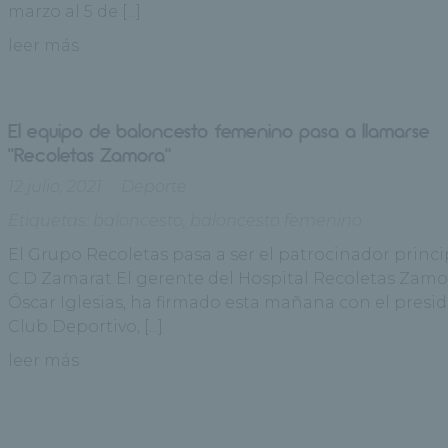
marzo al 5 de [...]
leer más
El equipo de baloncesto femenino pasa a llamarse
“Recoletas Zamora”
12 julio, 2021
Deporte
Etiquetas:
baloncesto
,
baloncesto femenino
El Grupo Recoletas pasa a ser el patrocinador princi
C.D Zamarat El gerente del Hospital Recoletas Zamo
Óscar Iglesias, ha firmado esta mañana con el presi
Club Deportivo, [...]
leer más