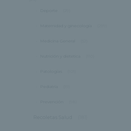
Deporte
(29)
Maternidad y ginecología
(299)
Medicina General
(52)
Nutrición y dietetica
(110)
Patologías
(101)
Pediatría
(19)
Prevención
(98)
Recoletas Salud
(181)