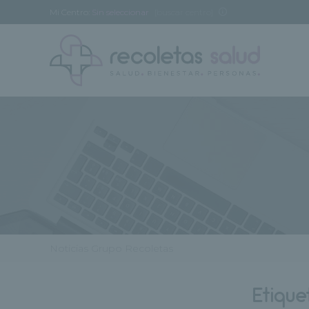
Mi Centro:
Sin seleccionar
[buscar centro]
Noticias Grupo Recoletas
Etique