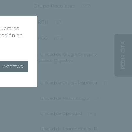
Grupo Recoletas
(362)
HRBU
(87)
nuestros
rmación en
HRCG
(175)
PEDIR CITA
Unidad de Cirugía General y
Aparato Digestivo
ACEPTAR
(12)
Unidad de Cirugía Robótica
(17)
Unidad de Neumología
(21)
Unidad de Obesidad
(80)
Unidad de Promoción de la