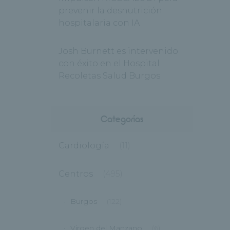
prevenir la desnutrición
hospitalaria con IA
Josh Burnett es intervenido
con éxito en el Hospital
Recoletas Salud Burgos
Categorías
Cardiología
(11)
Centros
(495)
Burgos
(122)
Virgen del Manzano
(6)