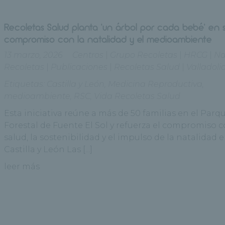
Recoletas Salud planta ‘un árbol por cada bebé’ en 
compromiso con la natalidad y el medioambiente
13 marzo, 2026
Centros
|
Grupo Recoletas
|
HRCG
|
Na
Recoletas
|
Publicaciones
|
Recoletas Salud
|
Valladoli
Etiquetas:
Castilla y León
,
Medicina Reproductiva
,
medioambiente
,
RSC
,
Vida Recoletas Salud
Esta iniciativa reúne a más de 50 familias en el Parq
Forestal de Fuente El Sol y refuerza el compromiso c
salud, la sostenibilidad y el impulso de la natalidad 
Castilla y León Las [...]
leer más