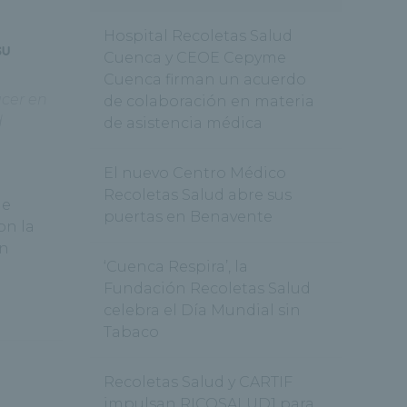
Hospital Recoletas Salud
su
Cuenca y CEOE Cepyme
Cuenca firman un acuerdo
cer en
de colaboración en materia
d
de asistencia médica
El nuevo Centro Médico
Recoletas Salud abre sus
ue
puertas en Benavente
on la
en
‘Cuenca Respira’, la
Fundación Recoletas Salud
celebra el Día Mundial sin
Tabaco
Recoletas Salud y CARTIF
impulsan RICOSALUD1 para