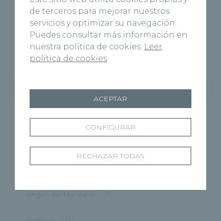
hospitalaria con IA
de terceros para mejorar nuestros
servicios y optimizar su navegación.
Puedes consultar más información en
Josh Burnett es intervenido con éxito en el
nuestra política de cookies.
Leer
Hospital Recoletas Salud Burgos
política de cookies
Categorías
ACEPTAR
Cardiología
(11)
CONFIGURAR
Centros
(495)
RECHAZAR TODAS
Burgos
(122)
Virgen del Manzano
(6)
Cuenca
(27)