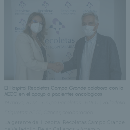
El Hospital Recoletas Campo Grande colabora con la
AECC en el apoyo a pacientes oncológicos
19 mayo, 2022
Grupo Recoletas
|
HRCG
|
Valladolid
Etiquetas:
AECC
,
Cáncer
,
colaboración
La gerente del Hospital Recoletas Campo Grande
de Valladolid, Belén Gallegos, y Artemio