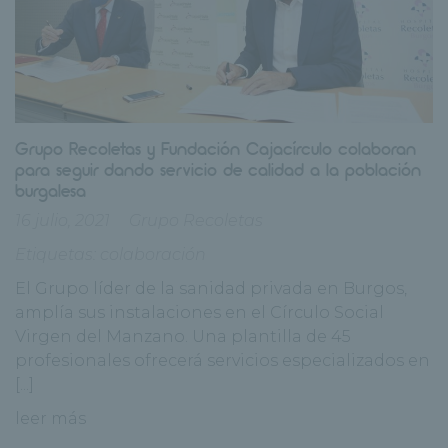
Grupo Recoletas y Fundación Cajacírculo colaboran
para seguir dando servicio de calidad a la población
burgalesa
16 julio, 2021
Grupo Recoletas
Etiquetas:
colaboración
El Grupo líder de la sanidad privada en Burgos,
amplía sus instalaciones en el Círculo Social
Virgen del Manzano. Una plantilla de 45
profesionales ofrecerá servicios especializados en
[...]
leer más