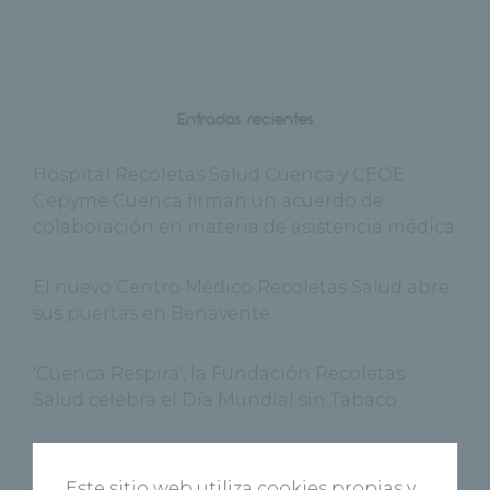
Entradas recientes
Hospital Recoletas Salud Cuenca y CEOE
Cepyme Cuenca firman un acuerdo de
colaboración en materia de asistencia médica
El nuevo Centro Médico Recoletas Salud abre
sus puertas en Benavente
‘Cuenca Respira’, la Fundación Recoletas
Salud celebra el Día Mundial sin Tabaco
Recoletas Salud y CARTIF impulsan
RICOSALUD1 para prevenir la desnutrición
Este sitio web utiliza cookies propias y