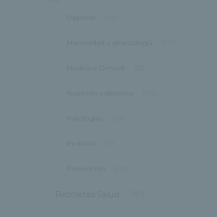
Deporte
(29)
Maternidad y ginecología
(299)
Medicina General
(52)
Nutrición y dietetica
(110)
Patologías
(101)
Pediatría
(19)
Prevención
(98)
Recoletas Salud
(181)