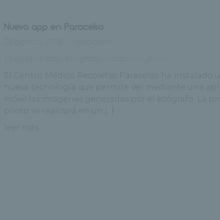
Nueva app en Paracelso
22 agosto, 2016
Valladolid
Etiquetas:
app
,
ecografo
,
Paracelso
,
piloto
El Centro Médico Recoletas Paracelso ha instalado 
nueva tecnología que permite ver mediante una apl
móvil las imagenes generadas por el ecógrafo. La p
piloto se realizará en un [...]
leer más