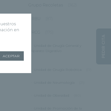
Grupo Recoletas
(362)
HRBU
(87)
nuestros
rmación en
HRCG
(175)
PEDIR CITA
Unidad de Cirugía General y
Aparato Digestivo
ACEPTAR
(12)
Unidad de Cirugía Robótica
(17)
Unidad de Neumología
(21)
Unidad de Obesidad
(80)
Unidad de Promoción de la