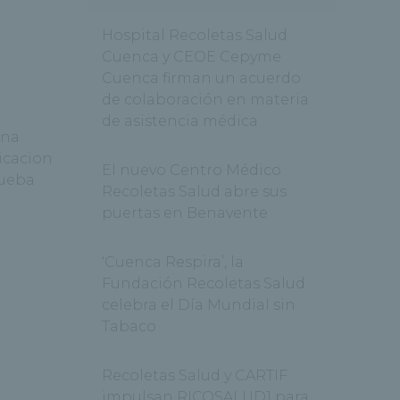
Hospital Recoletas Salud
Cuenca y CEOE Cepyme
Cuenca firman un acuerdo
de colaboración en materia
de asistencia médica
una
icacion
El nuevo Centro Médico
rueba
Recoletas Salud abre sus
puertas en Benavente
‘Cuenca Respira’, la
Fundación Recoletas Salud
celebra el Día Mundial sin
Tabaco
Recoletas Salud y CARTIF
impulsan RICOSALUD1 para