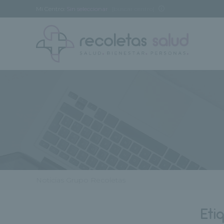
Mi Centro:
Sin seleccionar
[buscar centro]
Noticias Grupo Recoletas
Eti