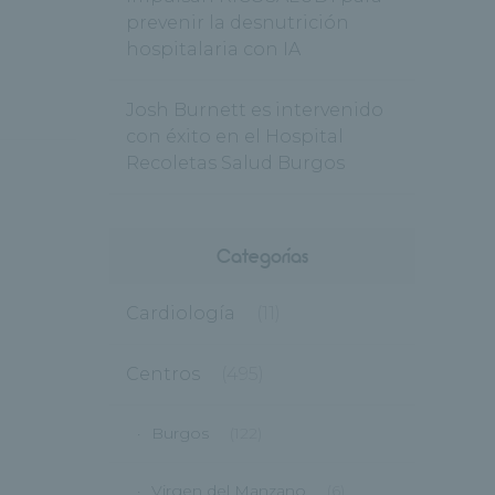
prevenir la desnutrición
hospitalaria con IA
Josh Burnett es intervenido
con éxito en el Hospital
Recoletas Salud Burgos
Categorías
Cardiología
(11)
Centros
(495)
Burgos
(122)
Virgen del Manzano
(6)