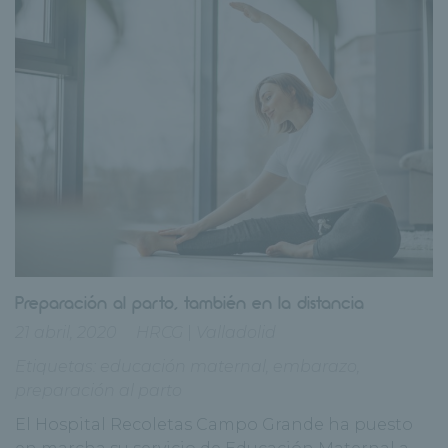
Preparación al parto, también en la distancia
21 abril, 2020
HRCG
|
Valladolid
Etiquetas:
educación maternal
,
embarazo
,
preparación al parto
El Hospital Recoletas Campo Grande ha puesto