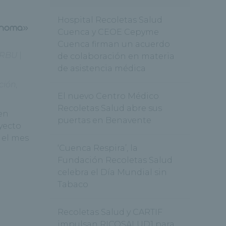
Hospital Recoletas Salud
lanoma»
Cuenca y CEOE Cepyme
Cuenca firman un acuerdo
RBU
|
de colaboración en materia
de asistencia médica
ción
,
El nuevo Centro Médico
Recoletas Salud abre sus
 en
puertas en Benavente
yecto
 el mes
‘Cuenca Respira’, la
Fundación Recoletas Salud
celebra el Día Mundial sin
Tabaco
Recoletas Salud y CARTIF
impulsan RICOSALUD1 para