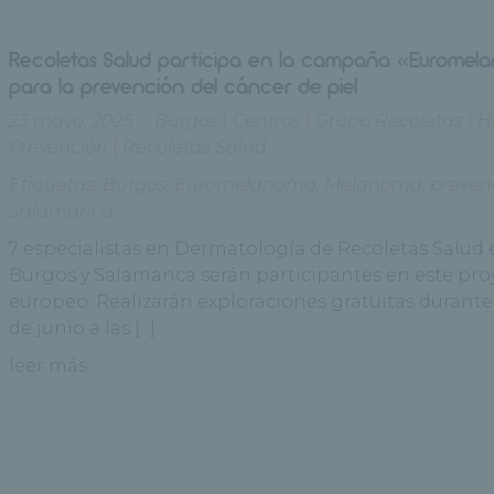
Recoletas Salud participa en la campaña «Eurome
para la prevención del cáncer de piel
23 mayo, 2025
Burgos
|
Centros
|
Grupo Recoletas
|
H
Prevención
|
Recoletas Salud
Etiquetas:
Burgos
,
Euromelanoma
,
Melanoma
,
preven
Salamanca
7 especialistas en Dermatología de Recoletas Salud
Burgos y Salamanca serán participantes en este pro
europeo. Realizarán exploraciones gratuitas durante
de junio a las [...]
leer más