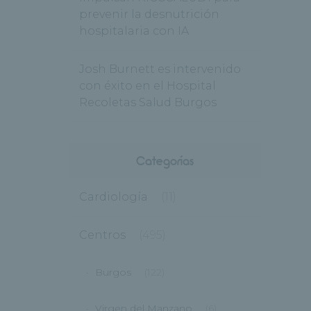
prevenir la desnutrición
hospitalaria con IA
Josh Burnett es intervenido
con éxito en el Hospital
Recoletas Salud Burgos
Categorías
Cardiología
(11)
Centros
(495)
Burgos
(122)
Virgen del Manzano
(6)