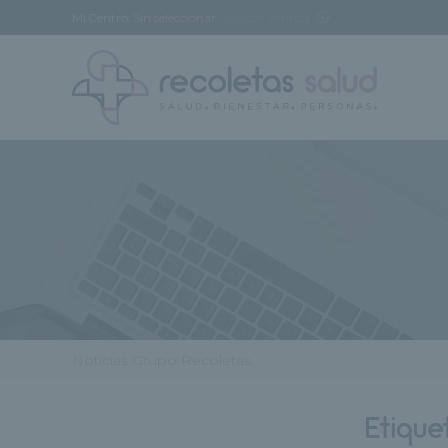
Mi Centro:
Sin seleccionar
[buscar centro]
Noticias Grupo Recoletas
Etique