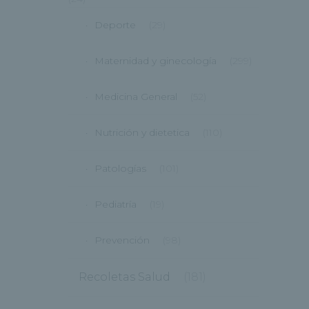
Deporte
(29)
Maternidad y ginecología
(299)
Medicina General
(52)
Nutrición y dietetica
(110)
Patologías
(101)
Pediatría
(19)
Prevención
(98)
Recoletas Salud
(181)