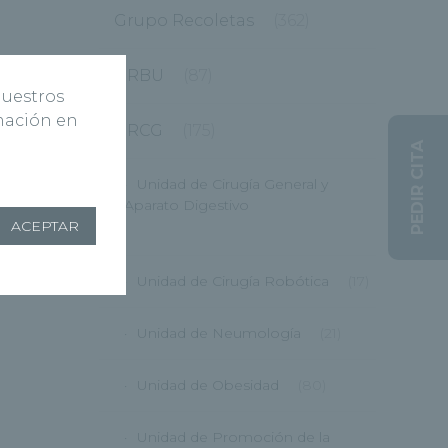
Grupo Recoletas
(362)
HRBU
(87)
nuestros
rmación en
HRCG
(175)
PEDIR CITA
Unidad de Cirugía General y
Aparato Digestivo
ACEPTAR
(12)
Unidad de Cirugía Robótica
(17)
Unidad de Neumología
(21)
Unidad de Obesidad
(80)
Unidad de Promoción de la