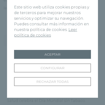
especialistas del centro hospitalario con la [...]
Este sitio web utiliza cookies propias y
leer más
de terceros para mejorar nuestros
servicios y optimizar su navegación.
Puedes consultar más información en
nuestra política de cookies.
Leer
política de cookies
Entradas recientes
Hospital Recoletas Salud Cuenca y CEOE
ACEPTAR
Cepyme Cuenca firman un acuerdo de
colaboración en materia de asistencia médica
CONFIGURAR
El nuevo Centro Médico Recoletas Salud abre
RECHAZAR TODAS
sus puertas en Benavente
‘Cuenca Respira’, la Fundación Recoletas
Salud celebra el Día Mundial sin Tabaco