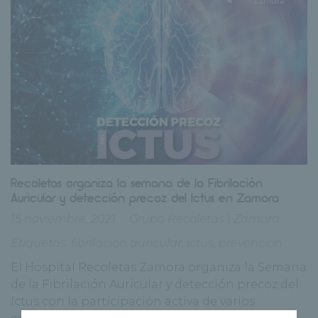
Recoletas organiza la semana de la Fibrilación
Auricular y detección precoz del Ictus en Zamora
15 noviembre, 2021
Grupo Recoletas
|
Zamora
Etiquetas:
fibrilacion auricular
,
ictus
,
prevencion
El Hospital Recoletas Zamora organiza la Semana
de la Fibrilación Auricular y detección precoz del
Ictus con la participación activa de varios