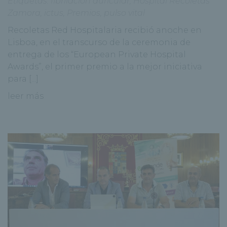
Etiquetas:
fibrilacion auricular
,
Hospital Recoletas
Zamora
,
ictus
,
Premios
,
pulso vital
Recoletas Red Hospitalaria recibió anoche en
Lisboa, en el transcurso de la ceremonia de
entrega de los “European Private Hospital
Awards”, el primer premio a la mejor iniciativa
para [...]
leer más