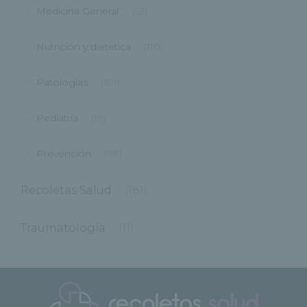
Medicina General
(52)
Nutrición y dietetica
(110)
Patologías
(101)
Pediatría
(19)
Prevención
(98)
Recoletas Salud
(181)
Traumatología
(11)