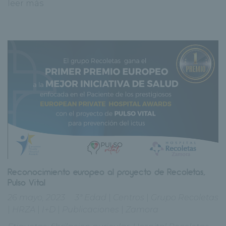
leer más
Reconocimiento europeo al proyecto de Recoletas,
Pulso Vital
26 mayo, 2023
3ª Edad
|
Centros
|
Grupo Recoletas
|
HRZA
|
I+D
|
Publicaciones
|
Zamora