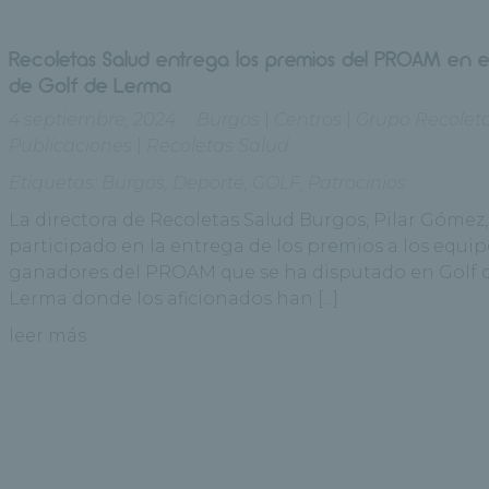
Recoletas Salud entrega los premios del PROAM en e
de Golf de Lerma
4 septiembre, 2024
Burgos
|
Centros
|
Grupo Recolet
Publicaciones
|
Recoletas Salud
Etiquetas:
Burgos
,
Deporte
,
GOLF
,
Patrocinios
La directora de Recoletas Salud Burgos, Pilar Gómez
participado en la entrega de los premios a los equi
ganadores del PROAM que se ha disputado en Golf 
Lerma donde los aficionados han [...]
leer más