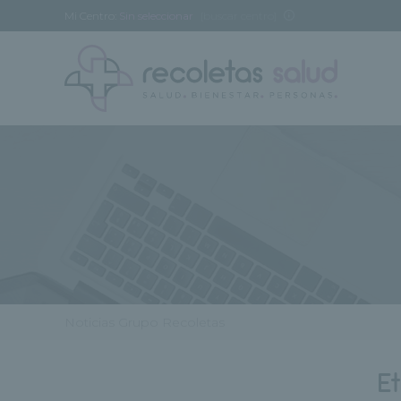
Mi Centro:
Sin seleccionar
[buscar centro]
Noticias Grupo Recoletas
E