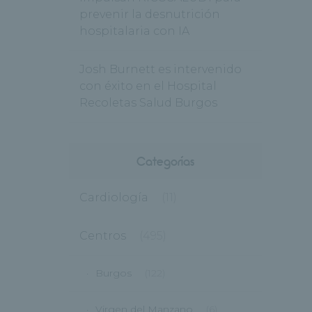
prevenir la desnutrición
hospitalaria con IA
Josh Burnett es intervenido
con éxito en el Hospital
Recoletas Salud Burgos
Categorías
Cardiología
(11)
Centros
(495)
Burgos
(122)
Virgen del Manzano
(6)