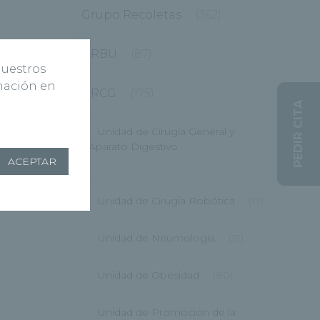
Grupo Recoletas
(362)
HRBU
(87)
nuestros
rmación en
HRCG
(175)
PEDIR CITA
Unidad de Cirugía General y
Aparato Digestivo
ACEPTAR
(12)
Unidad de Cirugía Robótica
(17)
Unidad de Neumología
(21)
Unidad de Obesidad
(80)
Unidad de Promoción de la