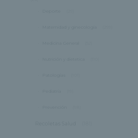
Deporte
(29)
Maternidad y ginecología
(299)
Medicina General
(52)
Nutrición y dietetica
(110)
Patologías
(101)
Pediatría
(19)
Prevención
(98)
Recoletas Salud
(181)