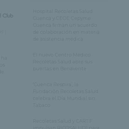
Hospital Recoletas Salud
l Club
Cuenca y CEOE Cepyme
Cuenca firman un acuerdo
as
|
de colaboración en materia
de asistencia médica
El nuevo Centro Médico
, ha
Recoletas Salud abre sus
pos
puertas en Benavente
de
‘Cuenca Respira’, la
Fundación Recoletas Salud
celebra el Día Mundial sin
Tabaco
Recoletas Salud y CARTIF
impulsan RICOSALUD1 para