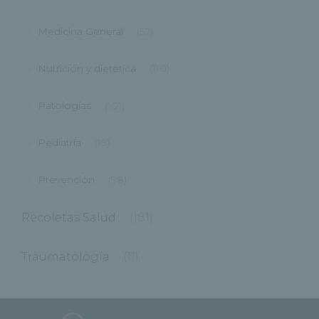
Medicina General
(52)
Nutrición y dietetica
(110)
Patologías
(101)
Pediatría
(19)
Prevención
(98)
Recoletas Salud
(181)
Traumatología
(11)