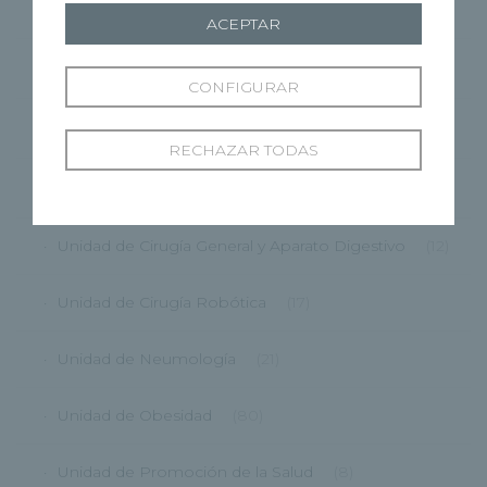
CMRP
(1)
ACEPTAR
Grupo Recoletas
(362)
CONFIGURAR
HRBU
(87)
RECHAZAR TODAS
HRCG
(175)
Unidad de Cirugía General y Aparato Digestivo
(12)
Unidad de Cirugía Robótica
(17)
Unidad de Neumología
(21)
Unidad de Obesidad
(80)
Unidad de Promoción de la Salud
(8)