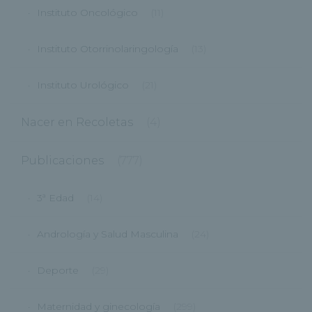
Instituto Oncológico
(11)
Instituto Otorrinolaringología
(13)
Instituto Urológico
(21)
Nacer en Recoletas
(4)
Publicaciones
(777)
3ª Edad
(14)
Andrología y Salud Masculina
(24)
Deporte
(29)
Maternidad y ginecología
(299)