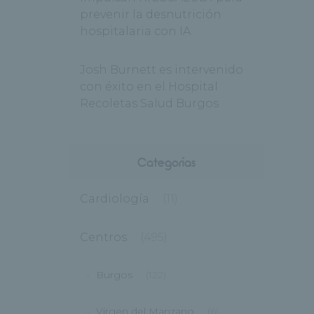
prevenir la desnutrición
hospitalaria con IA
Josh Burnett es intervenido
con éxito en el Hospital
Recoletas Salud Burgos
Categorías
Cardiología
(11)
Centros
(495)
Burgos
(122)
Virgen del Manzano
(6)