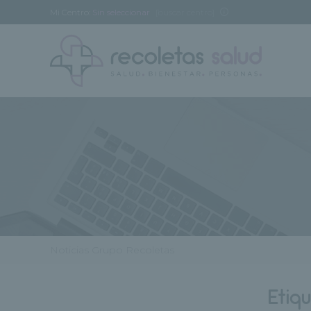
Mi Centro:
Sin seleccionar
[buscar centro]
Noticias Grupo Recoletas
Etiq