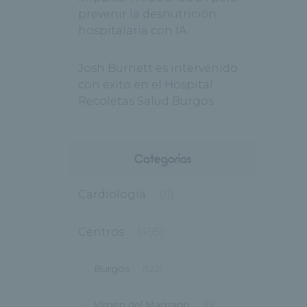
prevenir la desnutrición
hospitalaria con IA
Josh Burnett es intervenido
con éxito en el Hospital
Recoletas Salud Burgos
Categorías
Cardiología
(11)
Centros
(495)
Burgos
(122)
Virgen del Manzano
(6)