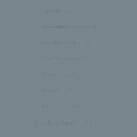
Deporte
(29)
Maternidad y ginecología
(299)
Medicina General
(52)
Nutrición y dietetica
(110)
Patologías
(101)
Pediatría
(19)
Prevención
(98)
Recoletas Salud
(181)