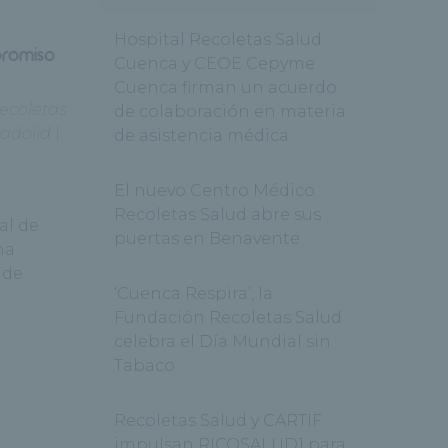
Hospital Recoletas Salud
promiso
Cuenca y CEOE Cepyme
Cuenca firman un acuerdo
ecoletas
de colaboración en materia
ladolid
|
de asistencia médica
El nuevo Centro Médico
Recoletas Salud abre sus
al de
puertas en Benavente
ha
 de
‘Cuenca Respira’, la
Fundación Recoletas Salud
celebra el Día Mundial sin
Tabaco
Recoletas Salud y CARTIF
impulsan RICOSALUD1 para