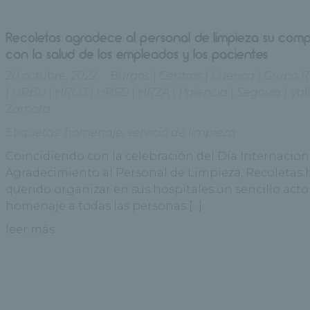
Recoletas agradece al personal de limpieza su com
con la salud de los empleados y los pacientes
20 octubre, 2022
Burgos
|
Centros
|
Cuenca
|
Grupo R
|
HRBU
|
HRCG
|
HRSG
|
HRZA
|
Palencia
|
Segovia
|
Val
Zamora
Etiquetas:
homenaje
,
servicio de limpieza
Coincidiendo con la celebración del Día Internacion
Agradecimiento al Personal de Limpieza, Recoletas 
querido organizar en sus hospitales un sencillo acto
homenaje a todas las personas [...]
leer más