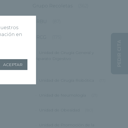
Grupo Recoletas
(362)
HRBU
(87)
nuestros
rmación en
HRCG
(175)
PEDIR CITA
Unidad de Cirugía General y
Aparato Digestivo
ACEPTAR
(12)
Unidad de Cirugía Robótica
(17)
Unidad de Neumología
(21)
Unidad de Obesidad
(80)
Unidad de Promoción de la