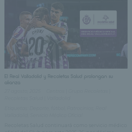
El Real Valladolid y Recoletas Salud prolongan su
alianza
27 agosto, 2025
Centros
|
Grupo Recoletas
|
Recoletas Salud
|
Valladolid
Etiquetas:
Deporte
,
fútbol
,
Patrocinios
,
Real
Valladolid
,
Servicio Médico Oficial
Recoletas Salud continuará como servicio médico