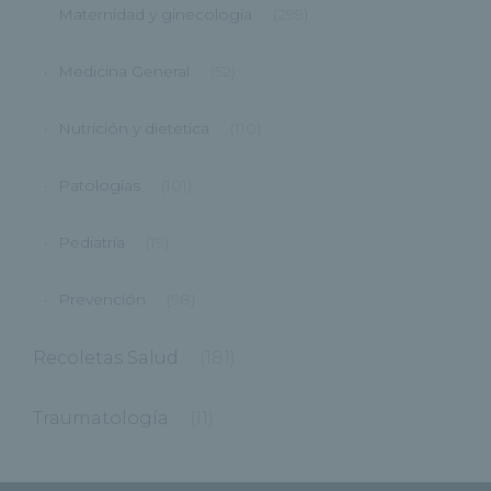
Maternidad y ginecología
(299)
Medicina General
(52)
Nutrición y dietetica
(110)
Patologías
(101)
Pediatría
(19)
Prevención
(98)
Recoletas Salud
(181)
Traumatología
(11)