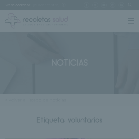
Sin seleccionar
[buscar centro]
NOTICIAS
< Volver al listado de noticias
Etiqueta:
voluntarios