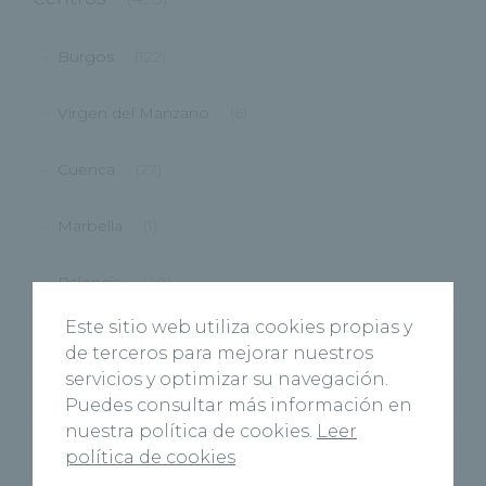
Burgos
(122)
Virgen del Manzano
(6)
Cuenca
(27)
Marbella
(1)
Palencia
(40)
Este sitio web utiliza cookies propias y
Ponferrada
(9)
de terceros para mejorar nuestros
servicios y optimizar su navegación.
Segovia
(48)
Puedes consultar más información en
nuestra política de cookies.
Leer
Valladolid
(176)
política de cookies