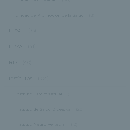
Unidad de Obesidad
(80)
Unidad de Promoción de la Salud
(8)
HRSG
(33)
HRZA
(41)
I+D
(40)
Institutos
(104)
Instituto Cardiovascular
(9)
Instituto de Salud Digestiva
(20)
Instituto Neuro Vertebral
(12)