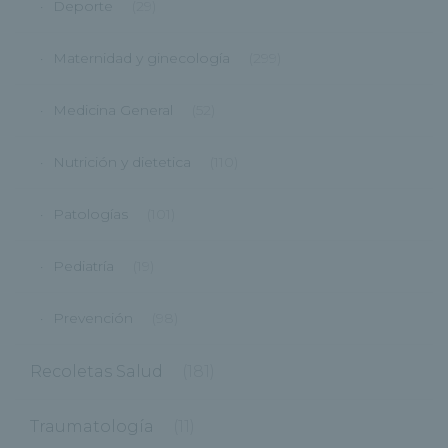
Deporte
(29)
Maternidad y ginecología
(299)
Medicina General
(52)
Nutrición y dietetica
(110)
Patologías
(101)
Pediatría
(19)
Prevención
(98)
Recoletas Salud
(181)
Traumatología
(11)