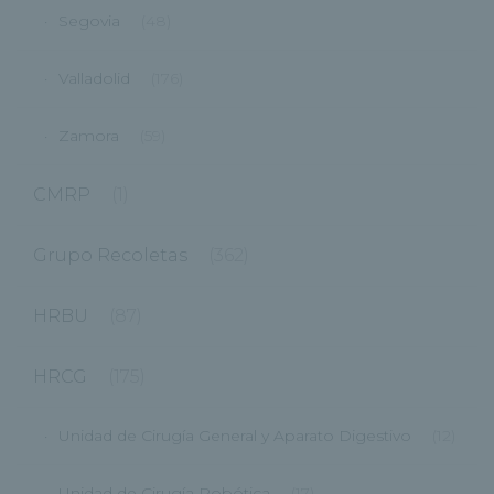
Segovia
(48)
Valladolid
(176)
Zamora
(59)
CMRP
(1)
Grupo Recoletas
(362)
HRBU
(87)
HRCG
(175)
Unidad de Cirugía General y Aparato Digestivo
(12)
Unidad de Cirugía Robótica
(17)