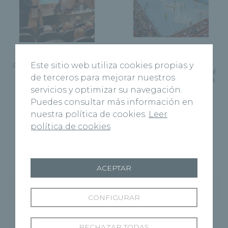
Siguiente Página
Página Anterior
El Recoletas Atlético
Gregorio Varela Moreiras:
Este sitio web utiliza cookies propias y
Valladolid gana el derbi y
Consejos para mejorar
de terceros para mejorar nuestros
seguirá un año más en la
nuestra alimentación
Liga Asobal
servicios y optimizar su navegación.
Puedes consultar más información en
nuestra política de cookies.
Leer
política de cookies
ACEPTAR
Entradas recientes
CONFIGURAR
Hospital Recoletas Salud Cuenca y CEOE
Cepyme Cuenca firman un acuerdo de
RECHAZAR TODAS