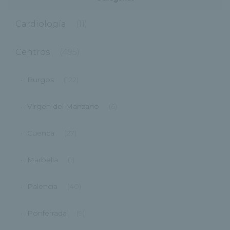
Cardiología
(11)
Centros
(495)
Burgos
(122)
Virgen del Manzano
(6)
Cuenca
(27)
Marbella
(1)
Palencia
(40)
Ponferrada
(9)