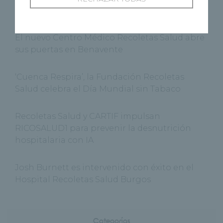
colaboración en materia de asistencia médica
El nuevo Centro Médico Recoletas Salud abre
sus puertas en Benavente
‘Cuenca Respira’, la Fundación Recoletas
Salud celebra el Día Mundial sin Tabaco
Recoletas Salud y CARTIF impulsan
RICOSALUD1 para prevenir la desnutrición
hospitalaria con IA
Josh Burnett es intervenido con éxito en el
Hospital Recoletas Salud Burgos
Categorías