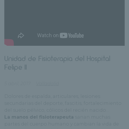
Unidad de Fisioterapia del Hospital
Felipe II
5 abril, 2017
Valladolid
Dolores de espalda, articulares, lesiones
secundarias del deporte, fascitis, fortalecimiento
del suelo pélvico, cólicos del recién nacido…
La manos del fisioterapeuta
sanan muchas
partes del cuerpo humano y cambian la vida de