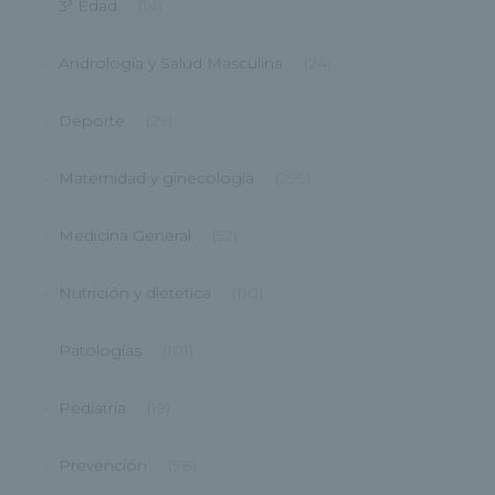
3ª Edad
(14)
Andrología y Salud Masculina
(24)
Deporte
(29)
Maternidad y ginecología
(299)
Medicina General
(52)
Nutrición y dietetica
(110)
Patologías
(101)
Pediatría
(19)
Prevención
(98)