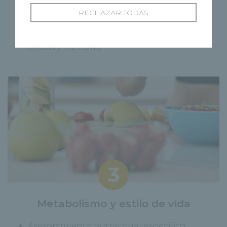
Evaluación de masa muscular con BIA
RECHAZAR TODAS
Dinamometría
para medir fuerza
Rutinas de ejercicio orientadas a prevenir
caídas y fracturas
3
Metabolismo y estilo de vida
Asesoramiento nutricional específico