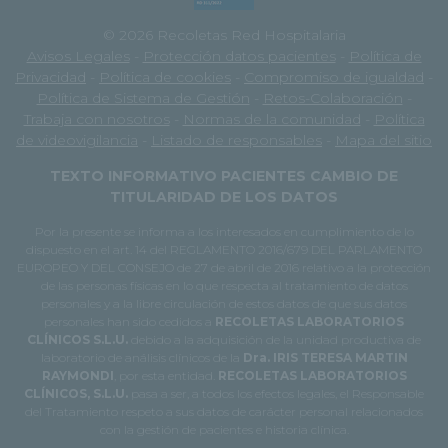
© 2026 Recoletas Red Hospitalaria
Avisos Legales
-
Protección datos pacientes
-
Política de
Privacidad
-
Política de cookies
-
Compromiso de igualdad
-
Política de Sistema de Gestión
-
Retos-Colaboración
-
Trabaja con nosotros
-
Normas de la comunidad
-
Política
de videovigilancia
-
Listado de responsables
-
Mapa del sitio
TEXTO INFORMATIVO PACIENTES CAMBIO DE
TITULARIDAD DE LOS DATOS
Por la presente se informa a los interesados en cumplimiento de lo
dispuesto en el art. 14 del REGLAMENTO 2016/679 DEL PARLAMENTO
EUROPEO Y DEL CONSEJO de 27 de abril de 2016 relativo a la protección
de las personas físicas en lo que respecta al tratamiento de datos
personales y a la libre circulación de estos datos de que sus datos
personales han sido cedidos a
RECOLETAS LABORATORIOS
CLÍNICOS S.L.U.
debido a la adquisición de la unidad productiva de
laboratorio de análisis clínicos de la
Dra. IRIS TERESA MARTIN
RAYMONDI
, por esta entidad.
RECOLETAS LABORATORIOS
CLÍNICOS, S.L.U.
pasa a ser, a todos los efectos legales, el Responsable
del Tratamiento respeto a sus datos de carácter personal relacionados
con la gestión de pacientes e historia clínica.