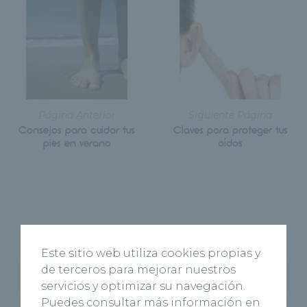
Página Anterior
Siguiente Página
Consejos para cuidar tus
Claves para proteger tus
pies en verano
oídos
Este sitio web utiliza cookies propias y
de terceros para mejorar nuestros
Entradas recientes
servicios y optimizar su navegación.
Puedes consultar más información en