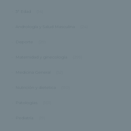
3ª Edad
(14)
Andrología y Salud Masculina
(24)
Deporte
(29)
Maternidad y ginecología
(299)
Medicina General
(52)
Nutrición y dietetica
(110)
Patologías
(101)
Pediatría
(19)