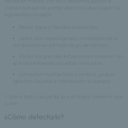
refrescan menos. Por ello, debemos ayudar a
nuestros mayores y estar atentos a que sigan los
siguientes consejos:
Beber agua y líquidos suficientes.
Vestir con ropas ligeras y no exponerse al
sol durante un periodo largo de tiempo.
Eludir los grandes esfuerzos en horas en las
que las temperaturas están más altas.
Consumir mucha fruta y verdura, ya que
aportan líquidos e hidratación al cuerpo.
Y, sobre todo, ¡recuerda que es mejor prevenir que
curar!
¿Cómo detectarlo?