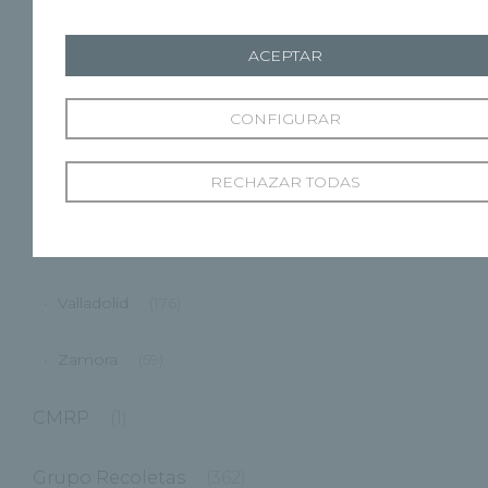
Cuenca
(27)
ACEPTAR
Marbella
(1)
CONFIGURAR
Palencia
(40)
RECHAZAR TODAS
Ponferrada
(9)
Segovia
(48)
Valladolid
(176)
Zamora
(59)
CMRP
(1)
Grupo Recoletas
(362)