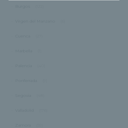
Burgos
(122)
Virgen del Manzano
(6)
Cuenca
(27)
Marbella
(1)
Palencia
(40)
Ponferrada
(9)
Segovia
(48)
Valladolid
(176)
Zamora
(59)