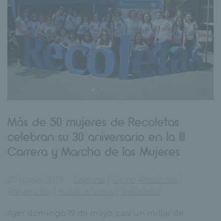
Más de 50 mujeres de Recoletas
celebran su 30 aniversario en la III
Carrera y Marcha de las Mujeres
20 mayo, 2019
Deporte
|
Grupo Recoletas
|
Prevención
|
Publicaciones
|
Valladolid
Ayer domingo 19 de mayo, casi un millar de