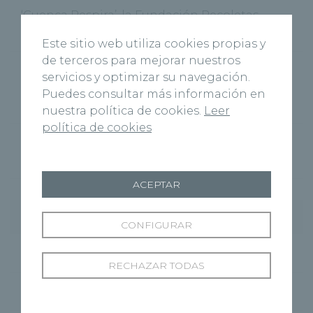
‘Cuenca Respira’, la Fundación Recoletas
Salud celebra el Día Mundial sin Tabaco
Este sitio web utiliza cookies propias y
de terceros para mejorar nuestros
Recoletas Salud y CARTIF impulsan
servicios y optimizar su navegación.
RICOSALUD1 para prevenir la desnutrición
Puedes consultar más información en
hospitalaria con IA
nuestra política de cookies.
Leer
política de cookies
Josh Burnett es intervenido con éxito en el
Hospital Recoletas Salud Burgos
ACEPTAR
Categorías
CONFIGURAR
Cardiología
(11)
RECHAZAR TODAS
Centros
(495)