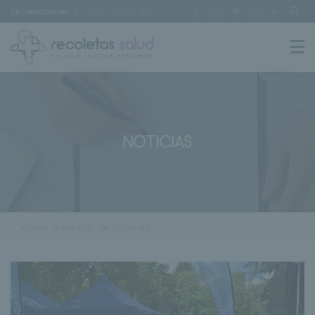
Sin seleccionar
[buscar centro]
NOTICIAS
< Volver al listado de noticias