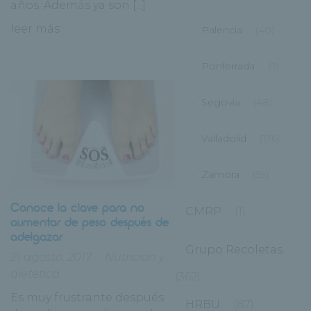
años. Además ya son [...]
leer más
Palencia
(40)
Ponferrada
(9)
Segovia
(48)
Valladolid
(176)
Zamora
(59)
Conoce la clave para no
CMRP
(1)
aumentar de peso después de
adelgazar
Grupo Recoletas
21 agosto, 2017
Nutrición y
dietetica
(362)
Es muy frustrante después
HRBU
(87)