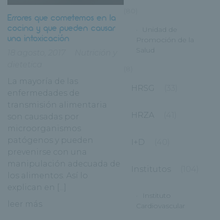
(80)
Errores que cometemos en la
cocina y que pueden causar
Unidad de
una intoxicación
Promoción de la
Salud
18 agosto, 2017
Nutrición y
dietetica
(8)
La mayoría de las
HRSG
(33)
enfermedades de
transmisión alimentaria
HRZA
(41)
son causadas por
microorganismos
patógenos y pueden
I+D
(40)
prevenirse con una
manipulación adecuada de
Institutos
(104)
los alimentos. Así lo
explican en [...]
Instituto
leer más
Cardiovascular