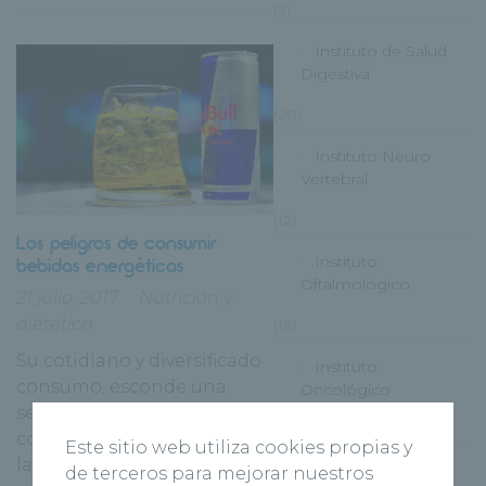
(9)
Instituto de Salud
Digestiva
(20)
Instituto Neuro
Vertebral
(12)
Los peligros de consumir
Instituto
bebidas energéticas
Oftalmológico
21 julio, 2017
Nutrición y
dietetica
(13)
Su cotidiano y diversificado
Instituto
consumo, esconde una
Oncológico
serie de
(11)
contraindicaciones. Muchos
Este sitio web utiliza cookies propias y
las utilizan para
Instituto
de terceros para mejorar nuestros