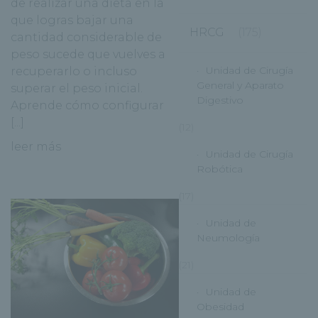
de realizar una dieta en la
que logras bajar una
HRCG
(175)
cantidad considerable de
peso sucede que vuelves a
Unidad de Cirugía
recuperarlo o incluso
General y Aparato
superar el peso inicial.
Digestivo
Aprende cómo configurar
[...]
(12)
leer más
Unidad de Cirugía
Robótica
(17)
Unidad de
Neumología
(21)
Unidad de
Obesidad