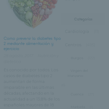
Categorías
Cardiología
(11)
Como prevenir la diabetes tipo
2 mediante alimentación y
Centros
(495)
ejercicio
28 agosto, 2017
Nutrición y
Burgos
(122)
dietetica
Es conocido por todos. Los
Virgen del
casos de diabetes tipo 2
Manzano
aumentan de forma
(6)
imparable en las últimas
décadas, afectando en la
Cuenca
(27)
actualidad a un 13,8% de los
españoles mayores de 18
Marbella
(1)