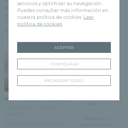
mantenerse despiertos,
Otorrinolaringología
servicios y optimizar su navegación.
para aplacar los efectos de
Puedes consultar más información en
(13)
una salida nocturna, para
nuestra política de cookies.
Leer
estar más [...]
política de cookies
Instituto
Urológico
leer más
(21)
ACEPTAR
Nacer en
Recoletas
CONFIGURAR
(4)
RECHAZAR TODAS
Publicaciones
(777)
Nutrición durante el embarazo
3ª Edad
(14)
3 mayo, 2017
Nutrición y
dietetica
Andrología y
La nutrición es un factor
Salud Masculina