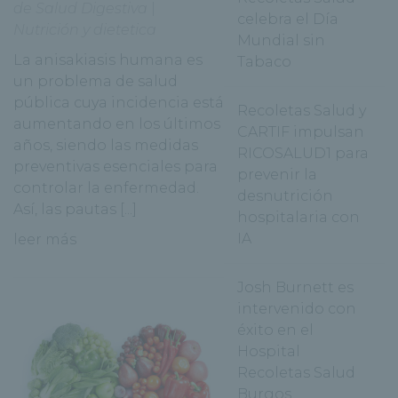
de Salud Digestiva
|
celebra el Día
Nutrición y dietetica
Mundial sin
La anisakiasis humana es
Tabaco
un problema de salud
pública cuya incidencia está
Recoletas Salud y
aumentando en los últimos
CARTIF impulsan
años, siendo las medidas
RICOSALUD1 para
preventivas esenciales para
prevenir la
controlar la enfermedad.
desnutrición
Así, las pautas [...]
hospitalaria con
IA
leer más
Josh Burnett es
intervenido con
éxito en el
Hospital
Recoletas Salud
Burgos