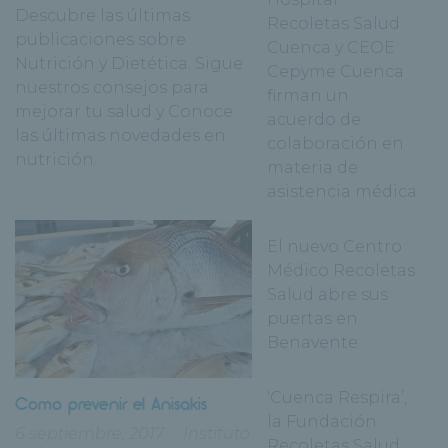
Descubre las últimas
Recoletas Salud
publicaciones sobre
Cuenca y CEOE
Nutrición y Dietética. Sigue
Cepyme Cuenca
nuestros consejos para
firman un
mejorar tu salud y Conoce
acuerdo de
las últimas novedades en
colaboración en
nutrición.
materia de
asistencia médica
El nuevo Centro
Médico Recoletas
Salud abre sus
puertas en
Benavente
‘Cuenca Respira’,
Como prevenir el Anisakis
la Fundación
6 septiembre, 2017
Instituto
Recoletas Salud