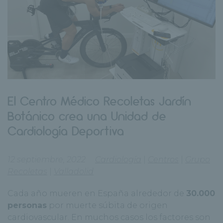
El Centro Médico Recoletas Jardín
Botánico crea una Unidad de
Cardiología Deportiva
12 septiembre, 2022
Cardiología
|
Centros
|
Grupo
Recoletas
|
Valladolid
Cada año mueren en España alrededor de
30.000
personas
por muerte súbita de origen
cardiovascular. En muchos casos los factores son