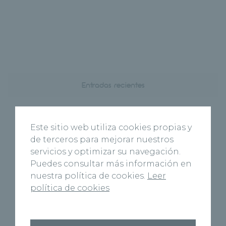
Entradas recientes
Hospital Recoletas Salud Cuenca y CEOE
Cepyme Cuenca firman un acuerdo de
Este sitio web utiliza cookies propias y
colaboración en materia de asistencia médica
de terceros para mejorar nuestros
servicios y optimizar su navegación.
El nuevo Centro Médico Recoletas Salud abre
Puedes consultar más información en
sus puertas en Benavente
nuestra política de cookies.
Leer
política de cookies
‘Cuenca Respira’, la Fundación Recoletas
Salud celebra el Día Mundial sin Tabaco