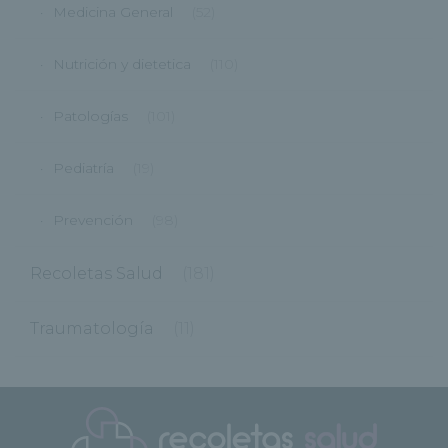
Medicina General
(52)
Nutrición y dietetica
(110)
Patologías
(101)
Pediatría
(19)
Prevención
(98)
Recoletas Salud
(181)
Traumatología
(11)