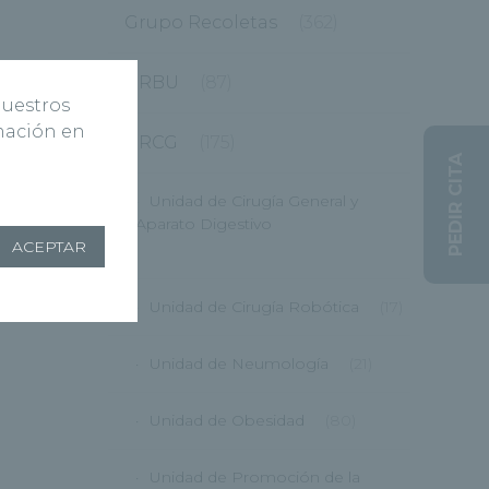
Grupo Recoletas
(362)
HRBU
(87)
nuestros
rmación en
HRCG
(175)
PEDIR CITA
Unidad de Cirugía General y
Aparato Digestivo
ACEPTAR
(12)
Unidad de Cirugía Robótica
(17)
Unidad de Neumología
(21)
Unidad de Obesidad
(80)
Unidad de Promoción de la