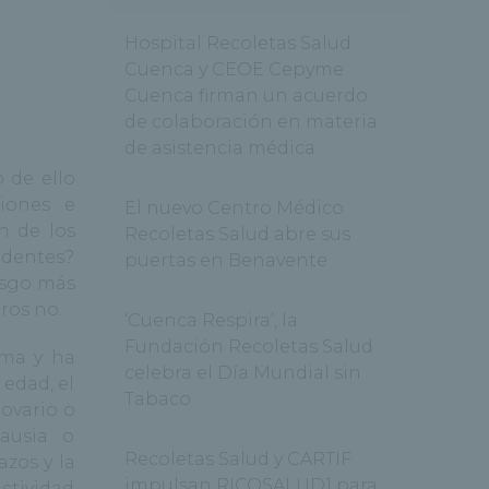
Hospital Recoletas Salud
Cuenca y CEOE Cepyme
Cuenca firman un acuerdo
de colaboración en materia
de asistencia médica
 de ello
ciones e
El nuevo Centro Médico
n de los
Recoletas Salud abre sus
edentes?
puertas en Benavente
esgo más
ros no.
‘Cuenca Respira’, la
Fundación Recoletas Salud
ema y ha
celebra el Día Mundial sin
 edad, el
Tabaco
ovario o
ausia o
Recoletas Salud y CARTIF
azos y la
impulsan RICOSALUD1 para
ctividad