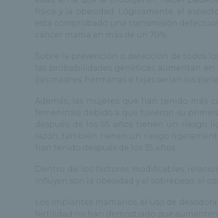
física y la obesidad. Lógicamente, el aspe
está comprobado una transmisión defectuosa
cáncer mama en más de un 70%.
Sobre la prevención o detección de todos l
las probabilidades genéticas aumentan en 
(las madres, hermanas e hijas serían los pari
Además, las mujeres que han tenido más ci
femeninas) debido a que tuvieron su primera
después de los 55 años tienen un riesgo 
razón, también tienen un riesgo ligerament
han tenido después de los 35 años.
Dentro de los factores modificables relacio
influyen son la obesidad y el sobrepeso, el con
Los implantes mamarios, el uso de desodorant
fertilidad no han demostrado que aumenten 