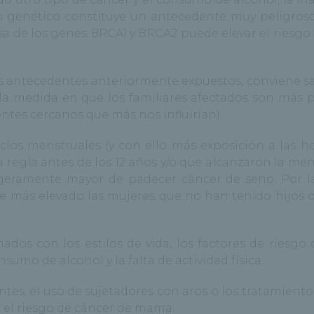
cto genético constituye un antecedente muy peligroso
 de los genes BRCA1 y BRCA2 puede elevar el riesgo d
os antecedentes anteriormente expuestos, conviene s
la medida en que los familiares afectados son más 
entes cercanos que más nos influirían).
clos menstruales (y con ello más exposición a las 
 regla antes de los 12 años y/o que alcanzaron la me
ligeramente mayor de padecer cáncer de seno. Por 
e más elevado las mujeres que no han tenido hijos o
nados con los estilos de vida, los factores de riesgo
sumo de alcohol y la falta de actividad física.
es, el uso de sujetadores con aros o los tratamiento
el riesgo de cáncer de mama.