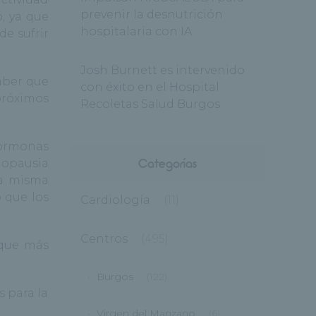
prevenir la desnutrición
, ya que
hospitalaria con IA
e sufrir
Josh Burnett es intervenido
aber que
con éxito en el Hospital
próximos
Recoletas Salud Burgos
hormonas
Categorías
nopausia
la misma
 que los
Cardiología
(11)
Centros
(495)
 que más
Burgos
(122)
s para la
Virgen del Manzano
(6)