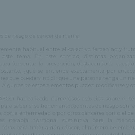
mente habitual entre el colectivo femenino y fruto
 este tema. En este sentido, distintas organiza
para fomentar la prevención, destacando la cuestió
 obstante, ¿qué se entiende exactamente por antec
tores que pueden incidir que una persona tenga un ri
. Algunos de estos elementos pueden modificarse y ot
AECC) ha realizado numerosos estudios sobre el t
para saber si se tienen antecedentes de riesgo son la
 por la enfermedad o por otros cánceres como el de 
es (terapia hormonal sustitutiva para la menop
el tórax para tratar algún cáncer, el número de embar
o otro tipo de cáncer y el consumo de alcohol, la ina