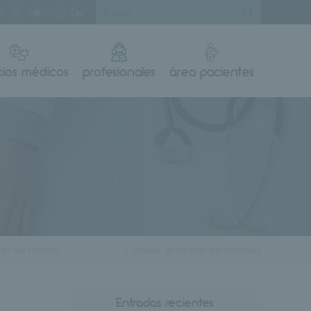
cios médicos
profesionales
área pacientes
ncer de mama
< Volver al listado de noticias
Entradas recientes