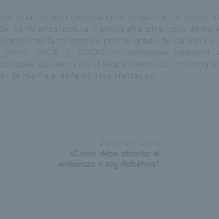
an una revisión ginecológica anual con un especial
r de los 40 años incluya mamografía. En el caso de mu
antecedentes familiares de primer grado de cáncer d
 genes BRCA1 y BRCA2, es necesario empezar 
dándose que se inicie el seguimiento con mamograf
cer de mama a las familiares afectadas.
Siguiente Página
¿Cómo debo afrontar el
embarazo si soy diabética?