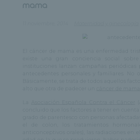
mama
11 noviembre, 2014
Maternidad y ginecología
El cáncer de mama es una enfermedad triste
existe una gran conciencia social sobre
instituciones lanzan campañas periódicas 
antecedentes personales y familiares. No
Básicamente, se trata de todos aquellos fac
alto que otra de padecer un
cáncer de mama
La
Asociación Española Contra el Cáncer
(
concluido que los factores a tener en cuenta 
grado de parentesco con personas afectadas
el de colon, los tratamientos hormonal
anticonceptivos orales), las radiaciones en 
edad en la que se produjeron, haber padecid