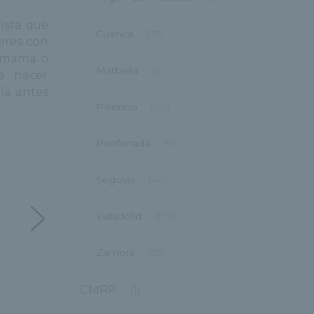
ista que
Cuenca
(27)
jeres con
e mama o
Marbella
(1)
a hacer
ía antes
Palencia
(40)
Ponferrada
(9)
Segovia
(48)
Valladolid
(176)
Zamora
(59)
CMRP
(1)