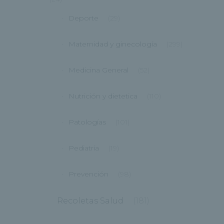
Deporte
(29)
Maternidad y ginecología
(299)
Medicina General
(52)
Nutrición y dietetica
(110)
Patologías
(101)
Pediatría
(19)
Prevención
(98)
Recoletas Salud
(181)