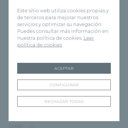
Virgen del Manzano
(6)
Este sitio web utiliza cookies propias y
de terceros para mejorar nuestros
Cuenca
(27)
servicios y optimizar su navegación.
Puedes consultar más información en
Marbella
(1)
nuestra política de cookies.
Leer
política de cookies
Palencia
(40)
Ponferrada
(9)
ACEPTAR
Segovia
(48)
CONFIGURAR
Valladolid
(176)
RECHAZAR TODAS
Zamora
(59)
CMRP
(1)