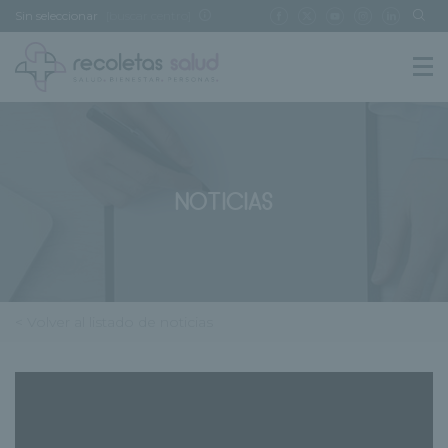
Sin seleccionar
[buscar centro]
NOTICIAS
< Volver al listado de noticias