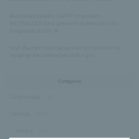
Recoletas Salud y CARTIF impulsan
RICOSALUD1 para prevenir la desnutrición
hospitalaria con IA
Josh Burnett es intervenido con éxito en el
Hospital Recoletas Salud Burgos
Categorías
Cardiología
(11)
Centros
(495)
Burgos
(122)