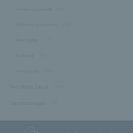
Medicina General
(52)
Nutrición y dietetica
(110)
Patologías
(101)
Pediatría
(19)
Prevención
(98)
Recoletas Salud
(181)
Traumatología
(11)